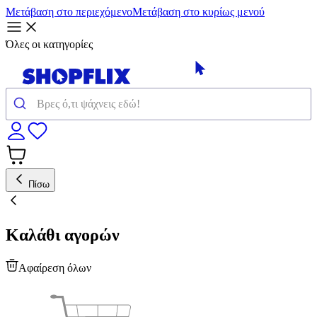
Μετάβαση στο περιεχόμενο
Μετάβαση στο κυρίως μενού
Όλες οι κατηγορίες
Πίσω
Καλάθι αγορών
Αφαίρεση όλων