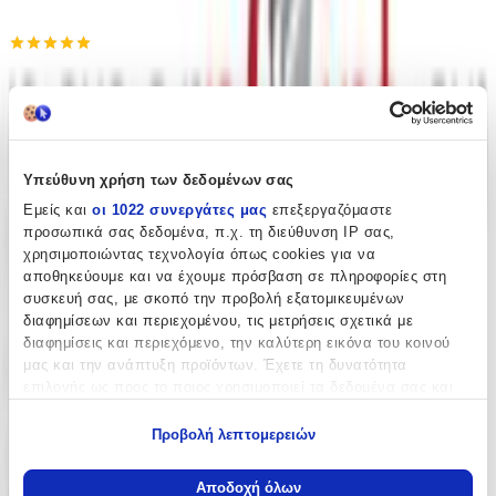
Προσθήκη στο καλάθι
paperpoint
4.92
(
237
)
Άμεσα διαθέσιμο
Βάλε τον ΤΚ σου για να μάθεις εκτιμώμενο κόστος και
Υπεύθυνη χρήση των δεδομένων σας
ημερομηνία παράδοσης
Εμείς και
οι 1022 συνεργάτες μας
επεξεργαζόμαστε
προσωπικά σας δεδομένα, π.χ. τη διεύθυνση IP σας,
Πίσω
χρησιμοποιώντας τεχνολογία όπως cookies για να
€
51,90
Κερδίζεις
: €
5,19
αποθηκεύουμε και να έχουμε πρόσβαση σε πληροφορίες στη
€
46
συσκευή σας, με σκοπό την προβολή εξατομικευμένων
71
διαφημίσεων και περιεχομένου, τις μετρήσεις σχετικά με
διαφημίσεις και περιεχόμενο, την καλύτερη εικόνα του κοινού
μας και την ανάπτυξη προϊόντων. Έχετε τη δυνατότητα
επιλογής ως προς το ποιος χρησιμοποιεί τα δεδομένα σας και
για ποιους σκοπούς.
Προβολή λεπτομερειών
Εάν μας επιτρέπετε, θα θέλαμε επίσης:
Να συλλέξουμε πληροφορίες σχετικά με τη γεωγραφική
Προσθήκη στο καλάθι
Αποδοχή όλων