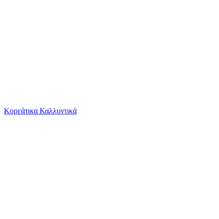
Το καλάθι είναι άδειο
Όλες οι κατηγορίες
Κορεάτικα Καλλυντικά
Ψάχνεις για δροσιά;
Σχολική Τσάντα Πλάτης Δημοτικού Santoro Kori...