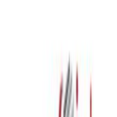
Προσθήκη στο καλάθι
BOOKSITE
4.79
(
761
)
Άμεσα διαθέσιμο
Βάλε τον ΤΚ σου για να μάθεις εκτιμώμενο κόστος και
ημερομηνία παράδοσης
Πίσω
€
44
90