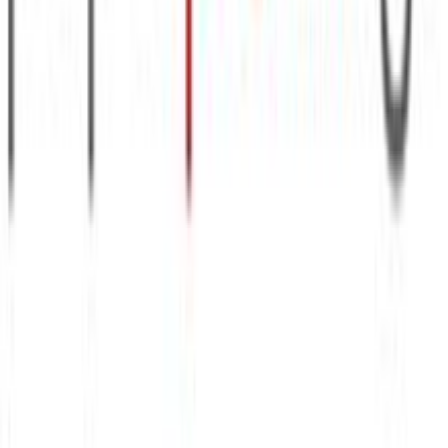
Κατασκευαστής
:
δικτύωσης, διαφημίσεων και ανάλυσης.
Santoro
Βασικά Χαρακτηριστικά
Χρώμα
:
Κόκκινο
Φύλο
:
Κορίτσι
Τύπος
:
Πλάτης
Τάξη
:
Δημοτικού
Θέμα
:
Santoro