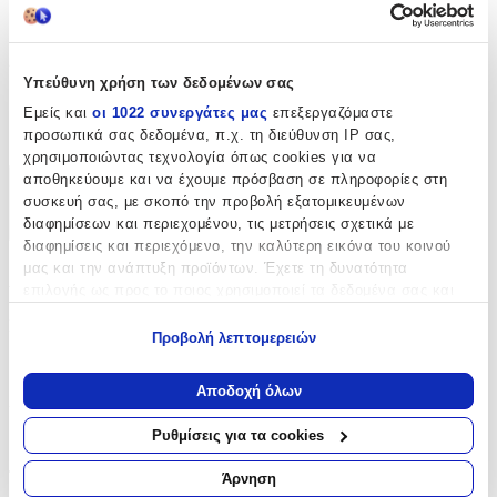
Όχι
Διάμετρος (ρόλεϊ)
:
Υπεύθυνη χρήση των δεδομένων σας
21
Εμείς και
οι 1022 συνεργάτες μας
επεξεργαζόμαστε
προσωπικά σας δεδομένα, π.χ. τη διεύθυνση IP σας,
mm
χρησιμοποιώντας τεχνολογία όπως cookies για να
αποθηκεύουμε και να έχουμε πρόσβαση σε πληροφορίες στη
Χαρακτηριστικά
συσκευή σας, με σκοπό την προβολή εξατομικευμένων
διαφημίσεων και περιεχομένου, τις μετρήσεις σχετικά με
+
διαφημίσεις και περιεχόμενο, την καλύτερη εικόνα του κοινού
μας και την ανάπτυξη προϊόντων. Έχετε τη δυνατότητα
Χαρακτηριστικά
επιλογής ως προς το ποιος χρησιμοποιεί τα δεδομένα σας και
για ποιους σκοπούς.
Κατασκευαστής
:
Προβολή λεπτομερειών
Εάν μας επιτρέπετε, θα θέλαμε επίσης:
Parsa
Να συλλέξουμε πληροφορίες σχετικά με τη γεωγραφική
Αποδοχή όλων
Χρώμα
:
σας τοποθεσία, οι οποίες μπορεί να είναι ακριβείς σε
απόσταση μερικών μέτρων
Ρυθμίσεις για τα cookies
Μοβ
Να αναγνωρίσουμε τη συσκευή σας σαρώνοντας ενεργά
για συγκεκριμένα χαρακτηριστικά (δακτυλικό αποτύπωμα)
Τεμάχια
:
Άρνηση
Μάθετε περισσότερα σχετικά με τον τρόπο επεξεργασίας των