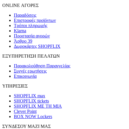
ONLINE ΑΓΟΡΕΣ
Παραδόσεις
Επιστροφές προϊόντων
Τρόποι πληρωμής
Klarna
Προστασία αγορών
Άρθρο 39
Δωροκάρτες SHOPFLIX
ΕΞΥΠΗΡΕΤΗΣΗ ΠΕΛΑΤΩΝ
Παρακολούθηση Παραγγελίας
Συχνές ερωτήσεις
Επικοινωνία
ΥΠΗΡΕΣΙΕΣ
SHOPFLIX max
SHOPFLIX tickets
SHOPFLIX ΜΕ ΤΗ ΜΙΑ
Clever Point
BOX NOW Lockers
ΣΥΝΔΕΣΟΥ ΜΑΖΙ ΜΑΣ