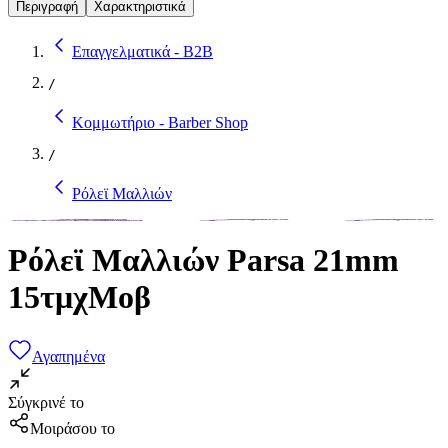
Περιγραφή
Χαρακτηριστικά
Επαγγελματικά - B2B
/
Κομμωτήριο - Barber Shop
/
Ρόλεϊ Μαλλιών
Ρόλεϊ Μαλλιών Parsa 21mm
15τμχΜοβ
Αγαπημένα
Σύγκρινέ το
Μοιράσου το