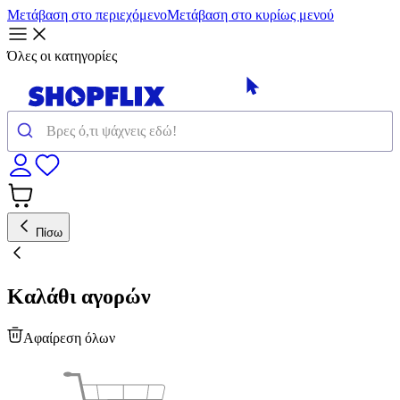
Μετάβαση στο περιεχόμενο
Μετάβαση στο κυρίως μενού
Όλες οι κατηγορίες
Πίσω
Καλάθι αγορών
Αφαίρεση όλων