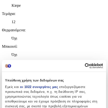
Kiepe
Τεμάχια
:
12
Θερμαινόμενα
:
Όχι
Μπικουτί
:
Όχι
Εύκαμπτα
:
Όχι
Τρίχινα
:
Υπεύθυνη χρήση των δεδομένων σας
Εμείς και
οι 1022 συνεργάτες μας
επεξεργαζόμαστε
Ναι
προσωπικά σας δεδομένα, π.χ. τη διεύθυνση IP σας,
χρησιμοποιώντας τεχνολογία όπως cookies για να
Χαρακτηριστικά
αποθηκεύουμε και να έχουμε πρόσβαση σε πληροφορίες στη
συσκευή σας, με σκοπό την προβολή εξατομικευμένων
+