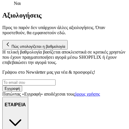
Ναι
μας επεξεργαζόμαστε προσωπικά σας δεδομένα, π.χ. τη
διεύθυνση IP σας, χρησιμοποιώντας τεχνολογία όπως cookies
Αξιολογήσεις
για να αποθηκεύουμε και να έχουμε πρόσβαση σε πληροφορίες
στη συσκευή σας, με σκοπό την προβολή εξατομικευμένων
διαφημίσεων και περιεχομένου, τις μετρήσεις σχετικά με
Προς το παρόν δεν υπάρχουν άλλες αξιολογήσεις. Όταν
διαφημίσεις και περιεχόμενο, την καλύτερη εικόνα του κοινού
προστεθούν, θα εμφανιστούν εδώ.
μας και την ανάπτυξη προϊόντων. Επίσης, κοινοποιούμε
πληροφορίες σχετικά με την από μέρους σας χρήση της
Πώς υπολογίζεται η βαθμολογία
τοποθεσίας μας στους συνεργάτες μέσων κοινωνικής
Η τελική βαθμολογία βασίζεται αποκλειστικά σε κριτικές χρηστών
δικτύωσης, διαφημίσεων και ανάλυσης.
που έχουν πραγματοποιήσει αγορά μέσω SHOPFLIX ή έχουν
επιβεβαιώσει την αγορά τους.
Γράψου στο Νewsletter μας για νέα & προσφορές!
Εγγραφή
Πατώντας «Εγγραφή» αποδέχεσαι τους
όρους χρήσης
ΕΤΑΙΡΕΙΑ