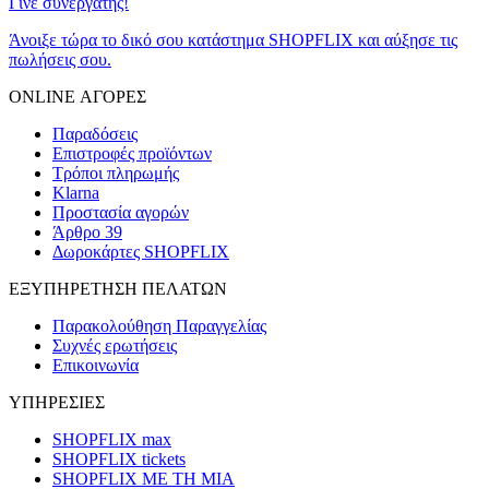
Γίνε συνεργάτης!
Άνοιξε τώρα το δικό σου κατάστημα SHOPFLIX και αύξησε τις
πωλήσεις σου.
ONLINE ΑΓΟΡΕΣ
Παραδόσεις
Επιστροφές προϊόντων
Τρόποι πληρωμής
Klarna
Προστασία αγορών
Άρθρο 39
Δωροκάρτες SHOPFLIX
ΕΞΥΠΗΡΕΤΗΣΗ ΠΕΛΑΤΩΝ
Παρακολούθηση Παραγγελίας
Συχνές ερωτήσεις
Επικοινωνία
ΥΠΗΡΕΣΙΕΣ
SHOPFLIX max
SHOPFLIX tickets
SHOPFLIX ΜΕ ΤΗ ΜΙΑ