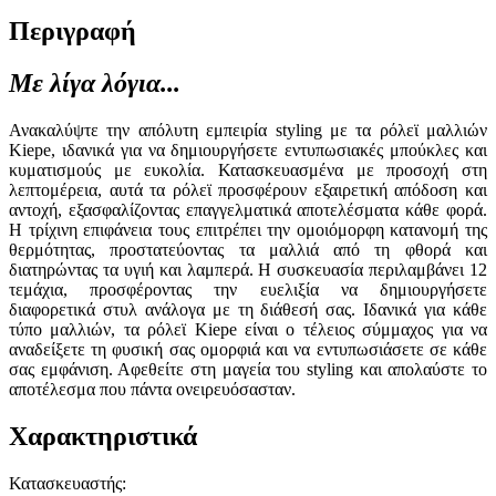
Περιγραφή
Με λίγα λόγια...
Ανακαλύψτε την απόλυτη εμπειρία styling με τα ρόλεϊ μαλλιών
Kiepe, ιδανικά για να δημιουργήσετε εντυπωσιακές μπούκλες και
κυματισμούς με ευκολία. Κατασκευασμένα με προσοχή στη
λεπτομέρεια, αυτά τα ρόλεϊ προσφέρουν εξαιρετική απόδοση και
αντοχή, εξασφαλίζοντας επαγγελματικά αποτελέσματα κάθε φορά.
Η τρίχινη επιφάνεια τους επιτρέπει την ομοιόμορφη κατανομή της
θερμότητας, προστατεύοντας τα μαλλιά από τη φθορά και
διατηρώντας τα υγιή και λαμπερά. Η συσκευασία περιλαμβάνει 12
τεμάχια, προσφέροντας την ευελιξία να δημιουργήσετε
διαφορετικά στυλ ανάλογα με τη διάθεσή σας. Ιδανικά για κάθε
τύπο μαλλιών, τα ρόλεϊ Kiepe είναι ο τέλειος σύμμαχος για να
αναδείξετε τη φυσική σας ομορφιά και να εντυπωσιάσετε σε κάθε
σας εμφάνιση. Αφεθείτε στη μαγεία του styling και απολαύστε το
αποτέλεσμα που πάντα ονειρευόσασταν.
Χαρακτηριστικά
Κατασκευαστής
: