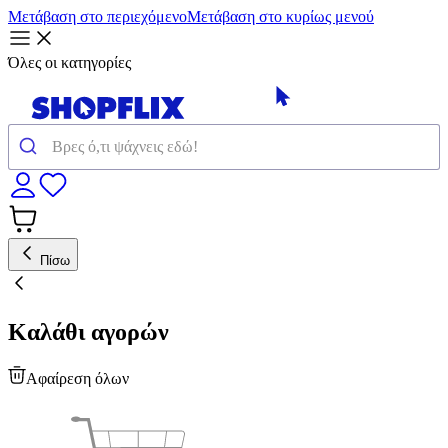
Μετάβαση στο περιεχόμενο
Μετάβαση στο κυρίως μενού
Όλες οι κατηγορίες
Πίσω
Καλάθι αγορών
Αφαίρεση όλων