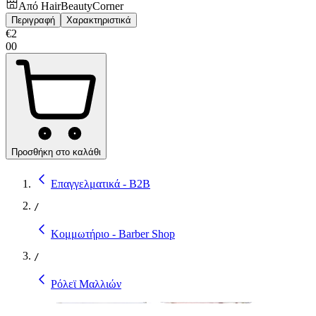
Από
HairBeautyCorner
Περιγραφή
Χαρακτηριστικά
€
2
00
Προσθήκη στο καλάθι
Επαγγελματικά - B2B
/
Κομμωτήριο - Barber Shop
/
Ρόλεϊ Μαλλιών