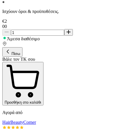
Ισχύουν όροι & προϋποθέσεις.
€
2
00
Άμεσα διαθέσιμο
Πίσω
Βάλε τον ΤΚ σου
Προσθήκη στο καλάθι
Αγορά από
HairBeautyCorner