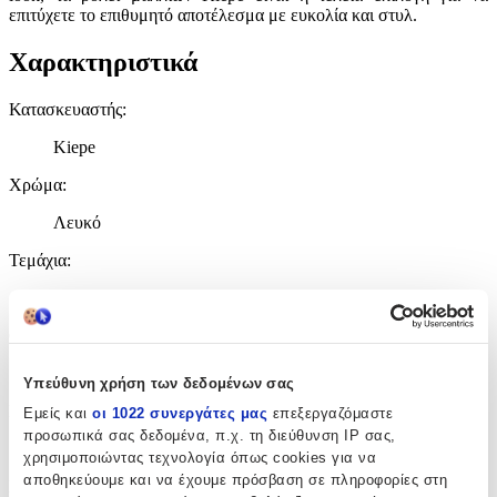
επιτύχετε το επιθυμητό αποτέλεσμα με ευκολία και στυλ.
Χαρακτηριστικά
Κατασκευαστής
:
Kiepe
Χρώμα
:
Λευκό
Τεμάχια
:
12
Θερμαινόμενα
:
Όχι
Υπεύθυνη χρήση των δεδομένων σας
Μπικουτί
:
Εμείς και
οι 1022 συνεργάτες μας
επεξεργαζόμαστε
προσωπικά σας δεδομένα, π.χ. τη διεύθυνση IP σας,
Ναι
χρησιμοποιώντας τεχνολογία όπως cookies για να
αποθηκεύουμε και να έχουμε πρόσβαση σε πληροφορίες στη
Εύκαμπτα
: