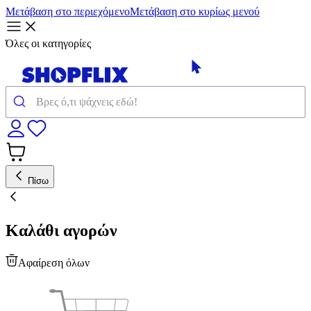
Μετάβαση στο περιεχόμενο
Μετάβαση στο κυρίως μενού
Όλες οι κατηγορίες
Πίσω
Καλάθι αγορών
Αφαίρεση όλων