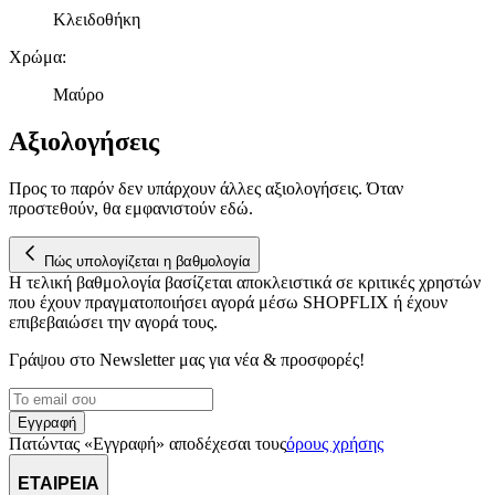
Κλειδοθήκη
παρέχουμε λειτουργίες μέσων κοινωνικής δικτύωσης και να
αναλύουμε την κυκλοφορία μας. Εμείς και οι 1022 συνεργάτες
Χρώμα
:
μας επεξεργαζόμαστε προσωπικά σας δεδομένα, π.χ. τη
διεύθυνση IP σας, χρησιμοποιώντας τεχνολογία όπως cookies
Μαύρο
για να αποθηκεύουμε και να έχουμε πρόσβαση σε πληροφορίες
στη συσκευή σας, με σκοπό την προβολή εξατομικευμένων
Αξιολογήσεις
διαφημίσεων και περιεχομένου, τις μετρήσεις σχετικά με
διαφημίσεις και περιεχόμενο, την καλύτερη εικόνα του κοινού
Προς το παρόν δεν υπάρχουν άλλες αξιολογήσεις. Όταν
μας και την ανάπτυξη προϊόντων. Επίσης, κοινοποιούμε
προστεθούν, θα εμφανιστούν εδώ.
πληροφορίες σχετικά με την από μέρους σας χρήση της
τοποθεσίας μας στους συνεργάτες μέσων κοινωνικής
Πώς υπολογίζεται η βαθμολογία
δικτύωσης, διαφημίσεων και ανάλυσης.
Η τελική βαθμολογία βασίζεται αποκλειστικά σε κριτικές χρηστών
που έχουν πραγματοποιήσει αγορά μέσω SHOPFLIX ή έχουν
επιβεβαιώσει την αγορά τους.
Γράψου στο Νewsletter μας για νέα & προσφορές!
Εγγραφή
Πατώντας «Εγγραφή» αποδέχεσαι τους
όρους χρήσης
ΕΤΑΙΡΕΙΑ