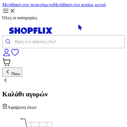
Μετάβαση στο περιεχόμενο
Μετάβαση στο κυρίως μενού
Όλες οι κατηγορίες
Πίσω
Καλάθι αγορών
Αφαίρεση όλων