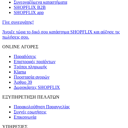
Συνεργαζόμενα καταστήματα
SHOPFLIX B2B
SHOPFLIX app
Γίνε συνεργάτης!
Άνοιξε τώρα το δικό σου κατάστημα SHOPFLIX και αύξησε τις
πωλήσεις σου.
ONLINE ΑΓΟΡΕΣ
Παραδόσεις
Επιστροφές προϊόντων
Τρόποι πληρωμής
Klarna
Προστασία αγορών
Άρθρο 39
Δωροκάρτες SHOPFLIX
ΕΞΥΠΗΡΕΤΗΣΗ ΠΕΛΑΤΩΝ
Παρακολούθηση Παραγγελίας
Συχνές ερωτήσεις
Επικοινωνία
ΥΠΗΡΕΣΙΕΣ