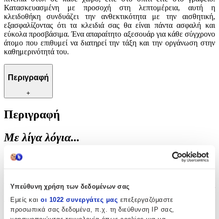
Κατασκευασμένη με προσοχή στη λεπτομέρεια, αυτή η
κλειδοθήκη συνδυάζει την ανθεκτικότητα με την αισθητική,
εξασφαλίζοντας ότι τα κλειδιά σας θα είναι πάντα ασφαλή και
εύκολα προσβάσιμα. Ένα απαραίτητο αξεσουάρ για κάθε σύγχρονο
άτομο που επιθυμεί να διατηρεί την τάξη και την οργάνωση στην
καθημερινότητά του.
Περιγραφή
+
Περιγραφή
Με λίγα λόγια...
Η κομψότητα και η λειτουργικότητα συναντιούνται σε αυτή την
εκλεπτυσμένη Κλειδοθήκη Μαύρη. Ιδανική για όσους εκτιμούν
την οργάνωση και την ασφάλεια των κλειδιών τους, αυτή η
κλειδοθήκη προσφέρει μια πρακτική λύση για την καθημερινή σας
Υπεύθυνη χρήση των δεδομένων σας
ζωή. Με τον διαχρονικό μαύρο χρωματισμό της, προσθέτει μια
Εμείς και
οι 1022 συνεργάτες μας
επεξεργαζόμαστε
πινελιά στυλ σε κάθε χώρο, είτε στο σπίτι είτε στο γραφείο.
προσωπικά σας δεδομένα, π.χ. τη διεύθυνση IP σας,
Κατασκευασμένη με προσοχή στη λεπτομέρεια, αυτή η