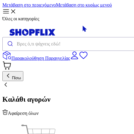
Μετάβαση στο περιεχόμενο
Μετάβαση στο κυρίως μενού
Όλες οι κατηγορίες
Παρακολούθηση Παραγγελίας
Πίσω
Καλάθι αγορών
Αφαίρεση όλων