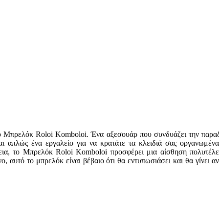
ό Μπρελόκ Roloi Komboloi. Ένα αξεσουάρ που συνδυάζει την παραδο
αι απλώς ένα εργαλείο για να κρατάτε τα κλειδιά σας οργανωμέν
α, το Μπρελόκ Roloi Komboloi προσφέρει μια αίσθηση πολυτέλεια
ο, αυτό το μπρελόκ είναι βέβαιο ότι θα εντυπωσιάσει και θα γίνει