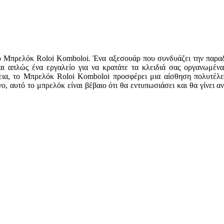
ό Μπρελόκ Roloi Komboloi. Ένα αξεσουάρ που συνδυάζει την παραδο
αι απλώς ένα εργαλείο για να κρατάτε τα κλειδιά σας οργανωμέν
α, το Μπρελόκ Roloi Komboloi προσφέρει μια αίσθηση πολυτέλεια
ο, αυτό το μπρελόκ είναι βέβαιο ότι θα εντυπωσιάσει και θα γίνει