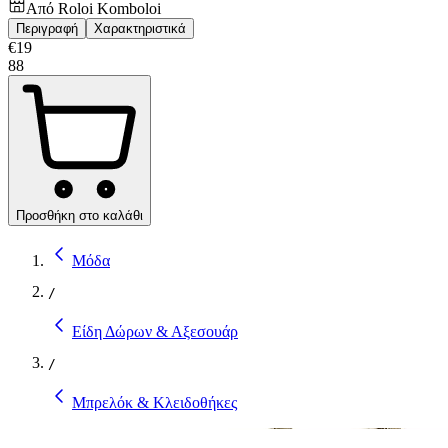
Από
Roloi Komboloi
Περιγραφή
Χαρακτηριστικά
€
19
88
Προσθήκη στο καλάθι
Μόδα
/
Είδη Δώρων & Αξεσουάρ
/
Μπρελόκ & Κλειδοθήκες