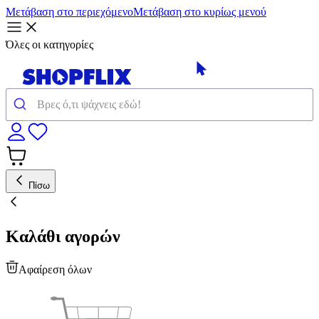
Μετάβαση στο περιεχόμενο
Μετάβαση στο κυρίως μενού
Όλες οι κατηγορίες
Πίσω
Καλάθι αγορών
Αφαίρεση όλων