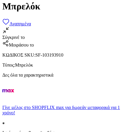
Μπρελόκ
Αγαπημένα
Σύγκρινέ το
Μοιράσου το
ΚΩΔΙΚΟΣ SKU
:
SF-103193910
Τύπος
:
Μπρελόκ
Δες όλα τα χαρακτηριστικά
Γίνε μέλος στο SHOPFLIX max για δωρεάν μεταφορικά για 1
χρόνο!