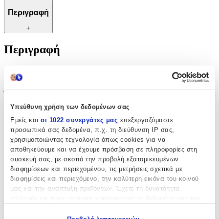
Περιγραφή
+
Περιγραφή
Με λίγα λόγια...
Ένα κομψό και πρακτικό αξεσουάρ που συνδυάζει στυλ και
λειτουργικότητα, το μπρελόκ αυτό είναι ιδανικό για όσους θέλουν
Υπεύθυνη χρήση των δεδομένων σας
να οργανώσουν τα κλειδιά τους με στυλ. Κατασκευασμένο με
προσοχή στη λεπτομέρεια, προσφέρει ανθεκτικότητα και
Εμείς και
οι 1022 συνεργάτες μας
επεξεργαζόμαστε
μακροχρόνια χρήση, ενώ το διακριτικό του σχέδιο το καθιστά
προσωπικά σας δεδομένα, π.χ. τη διεύθυνση IP σας,
κατάλληλο για κάθε περίσταση. Είτε πρόκειται για καθημερινή
χρησιμοποιώντας τεχνολογία όπως cookies για να
χρήση είτε για ένα ιδιαίτερο δώρο, αυτό το μπρελόκ προσθέτει μια
αποθηκεύουμε και να έχουμε πρόσβαση σε πληροφορίες στη
πινελιά κομψότητας στην καθημερινότητά σας. Αναβαθμίστε την
συσκευή σας, με σκοπό την προβολή εξατομικευμένων
οργάνωση των κλειδιών σας με ένα αξεσουάρ που ξεχωρίζει για
διαφημίσεων και περιεχομένου, τις μετρήσεις σχετικά με
την ποιότητα και την αισθητική του.
διαφημίσεις και περιεχόμενο, την καλύτερη εικόνα του κοινού
μας και την ανάπτυξη προϊόντων. Έχετε τη δυνατότητα
Χαρακτηριστικά
επιλογής ως προς το ποιος χρησιμοποιεί τα δεδομένα σας και
για ποιους σκοπούς.
Τύπος
: