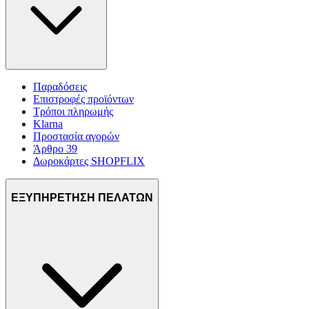
Παραδόσεις
Επιστροφές προϊόντων
Τρόποι πληρωμής
Klarna
Προστασία αγορών
Άρθρο 39
Δωροκάρτες SHOPFLIX
ΕΞΥΠΗΡΕΤΗΣΗ ΠΕΛΑΤΩΝ