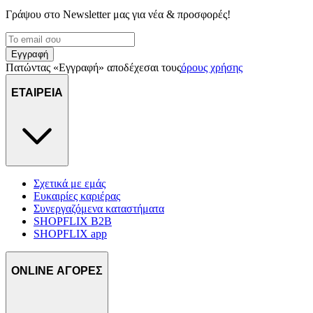
μας και την ανάπτυξη προϊόντων. Επίσης, κοινοποιούμε
Γράψου στο Νewsletter μας για νέα & προσφορές!
πληροφορίες σχετικά με την από μέρους σας χρήση της
τοποθεσίας μας στους συνεργάτες μέσων κοινωνικής
δικτύωσης, διαφημίσεων και ανάλυσης.
Εγγραφή
Πατώντας «Εγγραφή» αποδέχεσαι τους
όρους χρήσης
ΕΤΑΙΡΕΙΑ
Σχετικά με εμάς
Ευκαιρίες καριέρας
Συνεργαζόμενα καταστήματα
SHOPFLIX B2B
SHOPFLIX app
ONLINE ΑΓΟΡΕΣ