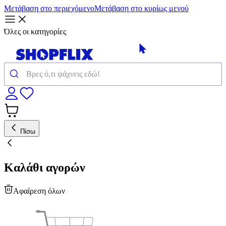
Μετάβαση στο περιεχόμενο
Μετάβαση στο κυρίως μενού
Όλες οι κατηγορίες
Πίσω
Καλάθι αγορών
Αφαίρεση όλων