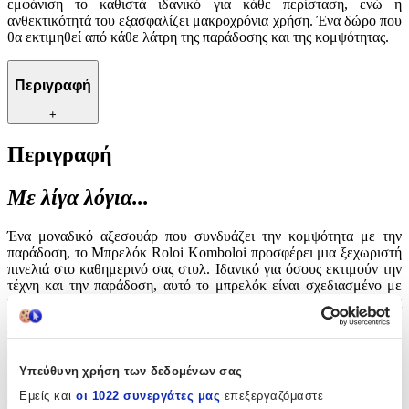
εμφάνιση το καθιστά ιδανικό για κάθε περίσταση, ενώ η
ανθεκτικότητά του εξασφαλίζει μακροχρόνια χρήση. Ένα δώρο που
θα εκτιμηθεί από κάθε λάτρη της παράδοσης και της κομψότητας.
Περιγραφή
+
Περιγραφή
Με λίγα λόγια...
Ένα μοναδικό αξεσουάρ που συνδυάζει την κομψότητα με την
παράδοση, το Μπρελόκ Roloi Komboloi προσφέρει μια ξεχωριστή
πινελιά στο καθημερινό σας στυλ. Ιδανικό για όσους εκτιμούν την
τέχνη και την παράδοση, αυτό το μπρελόκ είναι σχεδιασμένο με
προσοχή στη λεπτομέρεια, προσφέροντας μια αίσθηση πολυτέλειας
και αυθεντικότητας. Κατασκευασμένο με υλικά υψηλής ποιότητας,
το μπρελόκ αυτό δεν είναι μόνο ένα πρακτικό εργαλείο για την
οργάνωση των κλειδιών σας, αλλά και ένα κομψό κόσμημα που
μπορεί να συνοδεύσει κάθε σας εμφάνιση. Η διακριτική του
Υπεύθυνη χρήση των δεδομένων σας
εμφάνιση το καθιστά ιδανικό για κάθε περίσταση, ενώ η
Εμείς και
οι 1022 συνεργάτες μας
επεξεργαζόμαστε
ανθεκτικότητά του εξασφαλίζει μακροχρόνια χρήση. Ένα δώρο που