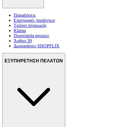
Παραδόσεις
Επιστροφές προϊόντων
Τρόποι πληρωμής
Klarna
Προστασία αγορών
Άρθρο 39
Δωροκάρτες SHOPFLIX
ΕΞΥΠΗΡΕΤΗΣΗ ΠΕΛΑΤΩΝ