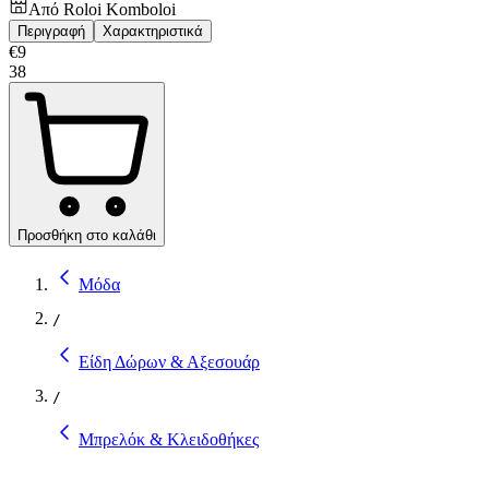
Από
Roloi Komboloi
Περιγραφή
Χαρακτηριστικά
€
9
38
Προσθήκη στο καλάθι
Μόδα
/
Είδη Δώρων & Αξεσουάρ
/
Μπρελόκ & Κλειδοθήκες