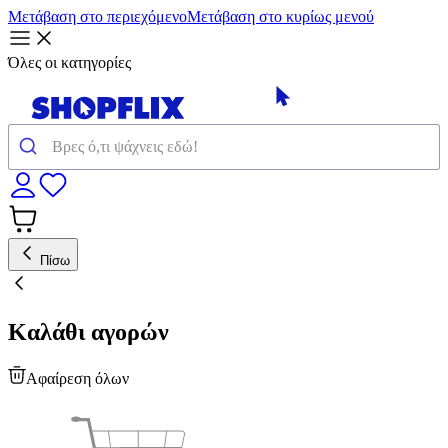
Μετάβαση στο περιεχόμενο
Μετάβαση στο κυρίως μενού
Όλες οι κατηγορίες
Πίσω
Καλάθι αγορών
Αφαίρεση όλων