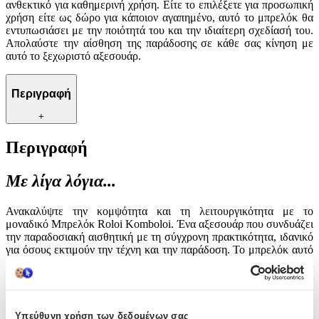
ανθεκτικό για καθημερινή χρήση. Είτε το επιλέξετε για προσωπική
χρήση είτε ως δώρο για κάποιον αγαπημένο, αυτό το μπρελόκ θα
εντυπωσιάσει με την ποιότητά του και την ιδιαίτερη σχεδίασή του.
Απολαύστε την αίσθηση της παράδοσης σε κάθε σας κίνηση με
αυτό το ξεχωριστό αξεσουάρ.
Περιγραφή
+
Περιγραφή
Με λίγα λόγια...
Ανακαλύψτε την κομψότητα και τη λειτουργικότητα με το
μοναδικό Μπρελόκ Roloi Komboloi. Ένα αξεσουάρ που συνδυάζει
την παραδοσιακή αισθητική με τη σύγχρονη πρακτικότητα, ιδανικό
για όσους εκτιμούν την τέχνη και την παράδοση. Το μπρελόκ αυτό
δεν είναι απλώς ένα εργαλείο για να κρατάτε τα κλειδιά σας
οργανωμένα, αλλά και ένα κομμάτι που προσθέτει στυλ και
χαρακτήρα στην καθημερινότητά σας. Κατασκευασμένο με
προσοχή στη λεπτομέρεια, το Μπρελόκ Roloi Komboloi
προσφέρει μια αίσθηση πολυτέλειας και παράλληλα είναι
Υπεύθυνη χρήση των δεδομένων σας