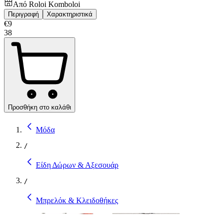
Από
Roloi Komboloi
Περιγραφή
Χαρακτηριστικά
€
9
38
Προσθήκη στο καλάθι
Μόδα
/
Είδη Δώρων & Αξεσουάρ
/
Μπρελόκ & Κλειδοθήκες