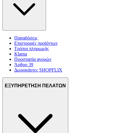
Παραδόσεις
Επιστροφές προϊόντων
Τρόποι πληρωμής
Klarna
Προστασία αγορών
Άρθρο 39
Δωροκάρτες SHOPFLIX
ΕΞΥΠΗΡΕΤΗΣΗ ΠΕΛΑΤΩΝ