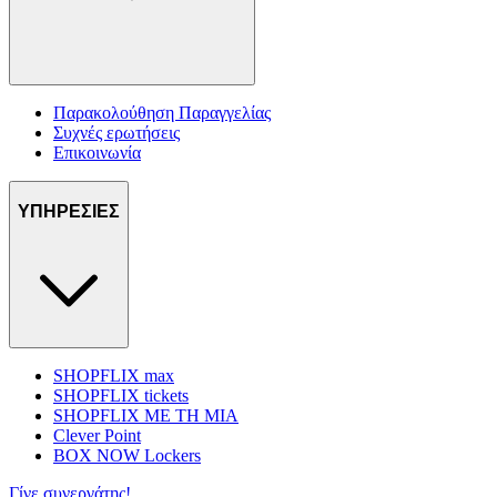
Παρακολούθηση Παραγγελίας
Συχνές ερωτήσεις
Επικοινωνία
ΥΠΗΡΕΣΙΕΣ
SHOPFLIX max
SHOPFLIX tickets
SHOPFLIX ΜΕ ΤΗ ΜΙΑ
Clever Point
BOX NOW Lockers
Γίνε συνεργάτης!