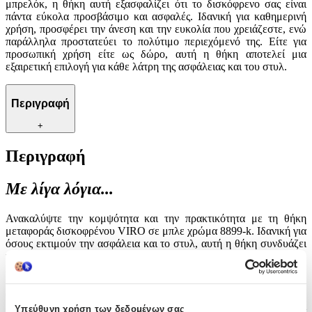
μπρελόκ, η θήκη αυτή εξασφαλίζει ότι το δισκόφρενο σας είναι
πάντα εύκολα προσβάσιμο και ασφαλές. Ιδανική για καθημερινή
χρήση, προσφέρει την άνεση και την ευκολία που χρειάζεστε, ενώ
παράλληλα προστατεύει το πολύτιμο περιεχόμενό της. Είτε για
προσωπική χρήση είτε ως δώρο, αυτή η θήκη αποτελεί μια
εξαιρετική επιλογή για κάθε λάτρη της ασφάλειας και του στυλ.
Περιγραφή
+
Περιγραφή
Με λίγα λόγια...
Ανακαλύψτε την κομψότητα και την πρακτικότητα με τη θήκη
μεταφοράς δισκοφρένου VIRO σε μπλε χρώμα 8899-k. Ιδανική για
όσους εκτιμούν την ασφάλεια και το στυλ, αυτή η θήκη συνδυάζει
την ανθεκτικότητα με την αισθητική, προσφέροντας μια αξιόπιστη
λύση για την αποθήκευση και μεταφορά του δισκοφρένου σας. Το
μπλε χρώμα της προσδίδει μια μοντέρνα πινελιά, καθιστώντας την
όχι μόνο λειτουργική αλλά και ελκυστική. Εξοπλισμένη με
μπρελόκ, η θήκη αυτή εξασφαλίζει ότι το δισκόφρενο σας είναι
Υπεύθυνη χρήση των δεδομένων σας