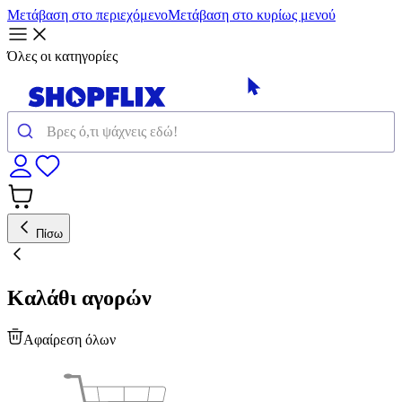
Μετάβαση στο περιεχόμενο
Μετάβαση στο κυρίως μενού
Όλες οι κατηγορίες
Πίσω
Καλάθι αγορών
Αφαίρεση όλων