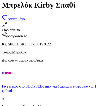
Μπρελόκ Kirby Σπαθί
Αγαπημένα
Σύγκρινέ το
Μοιράσου το
ΚΩΔΙΚΟΣ SKU
:
SF-103193622
Τύπος
:
Μπρελόκ
Δες όλα τα χαρακτηριστικά
Γίνε μέλος στο SHOPFLIX max για δωρεάν μεταφορικά για 1
χρόνο!