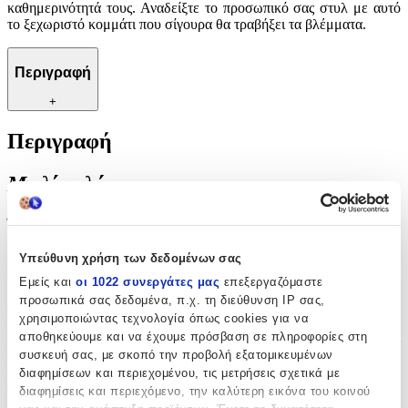
καθημερινότητά τους. Αναδείξτε το προσωπικό σας στυλ με αυτό
το ξεχωριστό κομμάτι που σίγουρα θα τραβήξει τα βλέμματα.
Περιγραφή
+
Περιγραφή
Με λίγα λόγια...
Ένα μοναδικό αξεσουάρ για τους λάτρεις του Kirby, το μπρελόκ
αυτό συνδυάζει την παιχνιδιάρικη αισθητική με την πρακτικότητα.
Με το χαρακτηριστικό σπαθί του Kirby, προσθέτει μια δόση
Υπεύθυνη χρήση των δεδομένων σας
φαντασίας και νοσταλγίας στα κλειδιά σας ή στην τσάντα σας.
Εμείς και
οι 1022 συνεργάτες μας
επεξεργαζόμαστε
Ιδανικό για όσους θέλουν να εκφράσουν την αγάπη τους για τον
προσωπικά σας δεδομένα, π.χ. τη διεύθυνση IP σας,
αγαπημένο τους χαρακτήρα, ενώ παράλληλα διατηρούν τα κλειδιά
χρησιμοποιώντας τεχνολογία όπως cookies για να
τους οργανωμένα και εύκολα προσβάσιμα. Κατασκευασμένο με
αποθηκεύουμε και να έχουμε πρόσβαση σε πληροφορίες στη
προσοχή στη λεπτομέρεια, το μπρελόκ αυτό είναι ανθεκτικό και
ελαφρύ, καθιστώντας το ιδανικό για καθημερινή χρήση. Ένα τέλειο
συσκευή σας, με σκοπό την προβολή εξατομικευμένων
δώρο για φίλους και συγγενείς που μοιράζονται την ίδια αγάπη για
διαφημίσεων και περιεχομένου, τις μετρήσεις σχετικά με
τον Kirby, προσφέροντας μια μικρή δόση χαράς και χρώματος στην
διαφημίσεις και περιεχόμενο, την καλύτερη εικόνα του κοινού
καθημερινότητά τους. Αναδείξτε το προσωπικό σας στυλ με αυτό