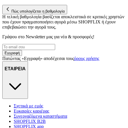
για να αποθηκεύουμε και να έχουμε πρόσβαση σε πληροφορίες
στη συσκευή σας, με σκοπό την προβολή εξατομικευμένων
Πώς υπολογίζεται η βαθμολογία
διαφημίσεων και περιεχομένου, τις μετρήσεις σχετικά με
Η τελική βαθμολογία βασίζεται αποκλειστικά σε κριτικές χρηστών
διαφημίσεις και περιεχόμενο, την καλύτερη εικόνα του κοινού
που έχουν πραγματοποιήσει αγορά μέσω SHOPFLIX ή έχουν
μας και την ανάπτυξη προϊόντων. Επίσης, κοινοποιούμε
επιβεβαιώσει την αγορά τους.
πληροφορίες σχετικά με την από μέρους σας χρήση της
τοποθεσίας μας στους συνεργάτες μέσων κοινωνικής
Γράψου στο Νewsletter μας για νέα & προσφορές!
δικτύωσης, διαφημίσεων και ανάλυσης.
Εγγραφή
Πατώντας «Εγγραφή» αποδέχεσαι τους
όρους χρήσης
ΕΤΑΙΡΕΙΑ
Σχετικά με εμάς
Ευκαιρίες καριέρας
Συνεργαζόμενα καταστήματα
SHOPFLIX B2B
SHOPFLIX app