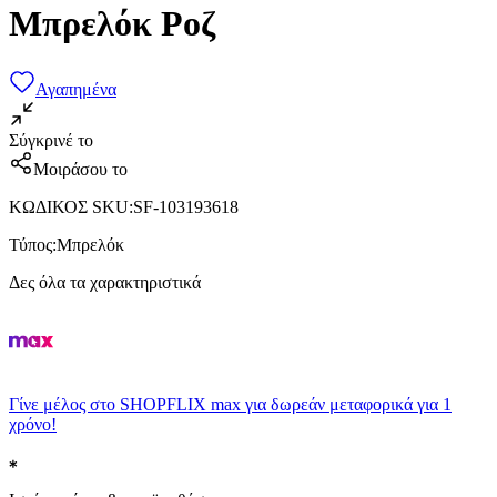
Μπρελόκ Ροζ
Αγαπημένα
Σύγκρινέ το
Μοιράσου το
ΚΩΔΙΚΟΣ SKU
:
SF-103193618
Τύπος
:
Μπρελόκ
Δες όλα τα χαρακτηριστικά
Γίνε μέλος στο SHOPFLIX max για δωρεάν μεταφορικά για 1
χρόνο!