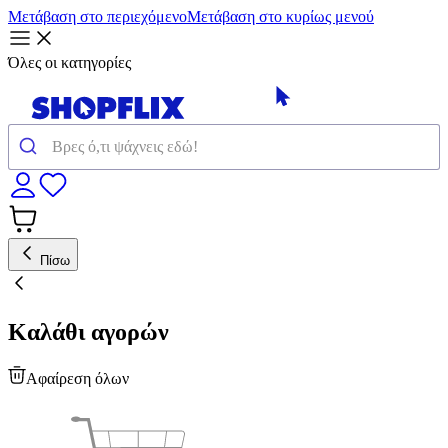
Μετάβαση στο περιεχόμενο
Μετάβαση στο κυρίως μενού
Όλες οι κατηγορίες
Πίσω
Καλάθι αγορών
Αφαίρεση όλων