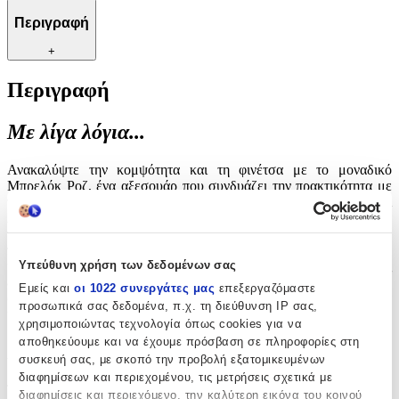
Περιγραφή
+
Περιγραφή
Με λίγα λόγια...
Ανακαλύψτε την κομψότητα και τη φινέτσα με το μοναδικό
Μπρελόκ Ροζ, ένα αξεσουάρ που συνδυάζει την πρακτικότητα με
το στυλ. Ιδανικό για να προσθέσετε μια πινελιά χρώματος και
λάμψης στα κλειδιά σας, αυτό το μπρελόκ είναι σχεδιασμένο για
να εντυπωσιάζει. Κατασκευασμένο με προσοχή στη λεπτομέρεια,
προσφέρει ανθεκτικότητα και άνεση στη χρήση, καθιστώντας το
Υπεύθυνη χρήση των δεδομένων σας
ιδανικό για καθημερινή χρήση. Είτε το επιλέξετε για τον εαυτό σας
είτε ως δώρο για κάποιον αγαπημένο, το Μπρελόκ Ροζ είναι βέβαιο
Εμείς και
οι 1022 συνεργάτες μας
επεξεργαζόμαστε
ότι θα κλέψει τις εντυπώσεις και θα προσθέσει μια νότα
προσωπικά σας δεδομένα, π.χ. τη διεύθυνση IP σας,
κομψότητας στην καθημερινότητά σας.
χρησιμοποιώντας τεχνολογία όπως cookies για να
αποθηκεύουμε και να έχουμε πρόσβαση σε πληροφορίες στη
Χαρακτηριστικά
συσκευή σας, με σκοπό την προβολή εξατομικευμένων
διαφημίσεων και περιεχομένου, τις μετρήσεις σχετικά με
Τύπος
:
διαφημίσεις και περιεχόμενο, την καλύτερη εικόνα του κοινού