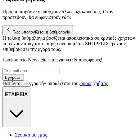
διεύθυνση IP σας, χρησιμοποιώντας τεχνολογία όπως cookies
για να αποθηκεύουμε και να έχουμε πρόσβαση σε πληροφορίες
Προς το παρόν δεν υπάρχουν άλλες αξιολογήσεις. Όταν
στη συσκευή σας, με σκοπό την προβολή εξατομικευμένων
προστεθούν, θα εμφανιστούν εδώ.
διαφημίσεων και περιεχομένου, τις μετρήσεις σχετικά με
διαφημίσεις και περιεχόμενο, την καλύτερη εικόνα του κοινού
μας και την ανάπτυξη προϊόντων. Επίσης, κοινοποιούμε
Πώς υπολογίζεται η βαθμολογία
Η τελική βαθμολογία βασίζεται αποκλειστικά σε κριτικές χρηστών
πληροφορίες σχετικά με την από μέρους σας χρήση της
που έχουν πραγματοποιήσει αγορά μέσω SHOPFLIX ή έχουν
τοποθεσίας μας στους συνεργάτες μέσων κοινωνικής
επιβεβαιώσει την αγορά τους.
δικτύωσης, διαφημίσεων και ανάλυσης.
Γράψου στο Νewsletter μας για νέα & προσφορές!
Εγγραφή
Πατώντας «Εγγραφή» αποδέχεσαι τους
όρους χρήσης
ΕΤΑΙΡΕΙΑ
Σχετικά με εμάς