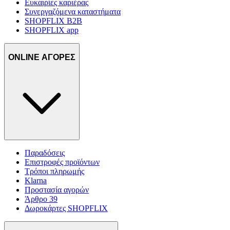
Ευκαιρίες καριέρας
Συνεργαζόμενα καταστήματα
SHOPFLIX B2B
SHOPFLIX app
ONLINE ΑΓΟΡΕΣ
Παραδόσεις
Επιστροφές προϊόντων
Τρόποι πληρωμής
Klarna
Προστασία αγορών
Άρθρο 39
Δωροκάρτες SHOPFLIX