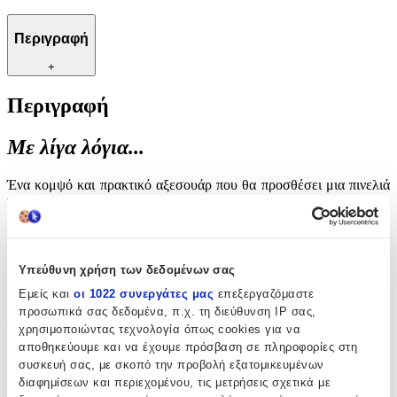
Περιγραφή
+
Περιγραφή
Με λίγα λόγια...
Ένα κομψό και πρακτικό αξεσουάρ που θα προσθέσει μια πινελιά
χρώματος στην καθημερινότητά σας. Το Μπρελόκ Κίτρινο είναι
ιδανικό για όσους αναζητούν έναν τρόπο να οργανώσουν τα κλειδιά
τους με στυλ. Με τον ζωντανό του χρωματισμό, δεν θα χρειαστεί
ποτέ ξανά να ψάχνετε τα κλειδιά σας μέσα στην τσάντα ή το
σακίδιο σας. Κατασκευασμένο από ανθεκτικά υλικά, αυτό το
Υπεύθυνη χρήση των δεδομένων σας
μπρελόκ υπόσχεται μακροχρόνια χρήση και αντοχή στη φθορά.
Εμείς και
οι 1022 συνεργάτες μας
επεξεργαζόμαστε
Είναι το τέλειο δώρο για φίλους και οικογένεια, προσφέροντας μια
προσωπικά σας δεδομένα, π.χ. τη διεύθυνση IP σας,
πρακτική αλλά και αισθητικά ευχάριστη λύση για την οργάνωση
των κλειδιών. Αναβαθμίστε την καθημερινή σας ρουτίνα με αυτό
χρησιμοποιώντας τεχνολογία όπως cookies για να
το μοναδικό αξεσουάρ που συνδυάζει λειτουργικότητα και στυλ.
αποθηκεύουμε και να έχουμε πρόσβαση σε πληροφορίες στη
συσκευή σας, με σκοπό την προβολή εξατομικευμένων
Χαρακτηριστικά
διαφημίσεων και περιεχομένου, τις μετρήσεις σχετικά με