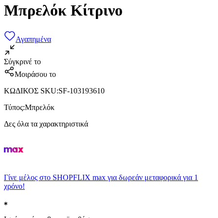
Μπρελόκ Κίτρινο
Αγαπημένα
Σύγκρινέ το
Μοιράσου το
ΚΩΔΙΚΟΣ SKU
:
SF-103193610
Τύπος
:
Μπρελόκ
Δες όλα τα χαρακτηριστικά
Γίνε μέλος στο SHOPFLIX max για δωρεάν μεταφορικά για 1
χρόνο!