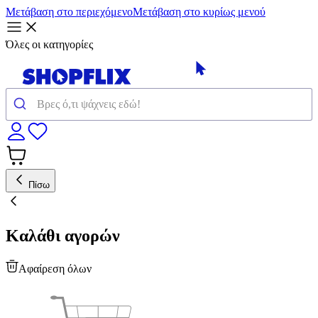
Μετάβαση στο περιεχόμενο
Μετάβαση στο κυρίως μενού
Όλες οι κατηγορίες
Πίσω
Καλάθι αγορών
Αφαίρεση όλων