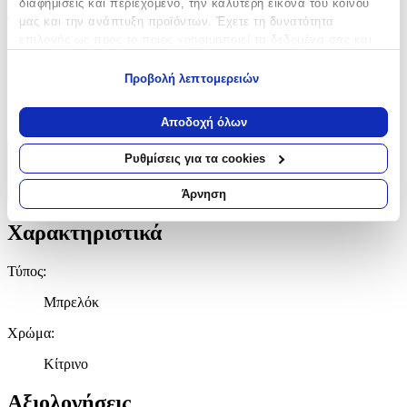
διαφημίσεις και περιεχόμενο, την καλύτερη εικόνα του κοινού
μας και την ανάπτυξη προϊόντων. Έχετε τη δυνατότητα
Τύπος
:
επιλογής ως προς το ποιος χρησιμοποιεί τα δεδομένα σας και
Μπρελόκ
για ποιους σκοπούς.
Προβολή λεπτομερειών
Χρώμα
:
Εάν μας επιτρέπετε, θα θέλαμε επίσης:
Να συλλέξουμε πληροφορίες σχετικά με τη γεωγραφική
Κίτρινο
Αποδοχή όλων
σας τοποθεσία, οι οποίες μπορεί να είναι ακριβείς σε
απόσταση μερικών μέτρων
Ρυθμίσεις για τα cookies
Χαρακτηριστικά
Να αναγνωρίσουμε τη συσκευή σας σαρώνοντας ενεργά
για συγκεκριμένα χαρακτηριστικά (δακτυλικό αποτύπωμα)
+
Άρνηση
Μάθετε περισσότερα σχετικά με τον τρόπο επεξεργασίας των
προσωπικών σας δεδομένων και καθορίστε τις προτιμήσεις σας
Χαρακτηριστικά
στην
ενότητα “Λεπτομέρειες”
. Μπορείτε να αλλάξετε ή να
ανακαλέσετε τη συγκατάθεσή σας ανά πάσα στιγμή από τη
Τύπος
:
Δήλωση Cookies.
Μπρελόκ
Χρησιμοποιούμε cookies ώστε η τοποθεσία μας να λειτουργεί
Χρώμα
:
σωστά, να εξατομικεύουμε περιεχόμενο και διαφημίσεις, να
παρέχουμε λειτουργίες μέσων κοινωνικής δικτύωσης και να
Κίτρινο
αναλύουμε την κυκλοφορία μας. Εμείς και οι 1022 συνεργάτες
μας επεξεργαζόμαστε προσωπικά σας δεδομένα, π.χ. τη
Αξιολογήσεις