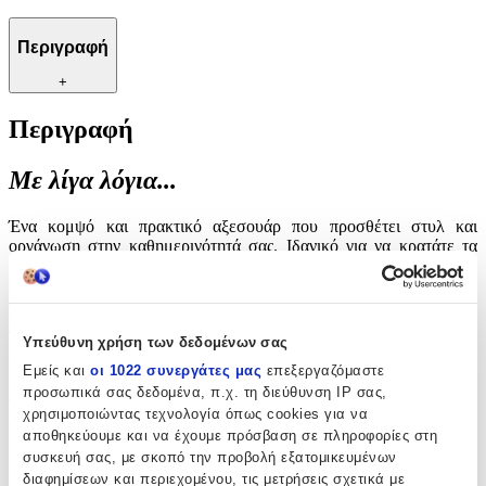
Περιγραφή
+
Περιγραφή
Με λίγα λόγια...
Ένα κομψό και πρακτικό αξεσουάρ που προσθέτει στυλ και
οργάνωση στην καθημερινότητά σας. Ιδανικό για να κρατάτε τα
κλειδιά σας ασφαλή και εύκολα προσβάσιμα, αυτό το μπρελόκ
συνδυάζει την αισθητική με τη λειτουργικότητα. Κατασκευασμένο
από υλικά υψηλής ποιότητας, προσφέρει αντοχή και μακροχρόνια
χρήση, ενώ το διακριτικό του σχέδιο το καθιστά κατάλληλο για
Υπεύθυνη χρήση των δεδομένων σας
κάθε περίσταση. Είτε το χρησιμοποιείτε για τα κλειδιά του σπιτιού,
του αυτοκινήτου ή του γραφείου, αυτό το μπρελόκ είναι η τέλεια
Εμείς και
οι 1022 συνεργάτες μας
επεξεργαζόμαστε
επιλογή για όσους εκτιμούν την πρακτικότητα χωρίς να θυσιάζουν
προσωπικά σας δεδομένα, π.χ. τη διεύθυνση IP σας,
το στυλ. Αναβαθμίστε την καθημερινή σας ρουτίνα με ένα
χρησιμοποιώντας τεχνολογία όπως cookies για να
αξεσουάρ που συνδυάζει την κομψότητα με την άνεση.
αποθηκεύουμε και να έχουμε πρόσβαση σε πληροφορίες στη
συσκευή σας, με σκοπό την προβολή εξατομικευμένων
Χαρακτηριστικά
διαφημίσεων και περιεχομένου, τις μετρήσεις σχετικά με