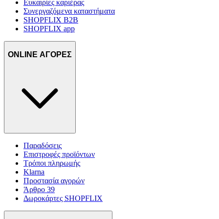
Ευκαιρίες καριέρας
Συνεργαζόμενα καταστήματα
SHOPFLIX B2B
SHOPFLIX app
ONLINE ΑΓΟΡΕΣ
Παραδόσεις
Επιστροφές προϊόντων
Τρόποι πληρωμής
Klarna
Προστασία αγορών
Άρθρο 39
Δωροκάρτες SHOPFLIX