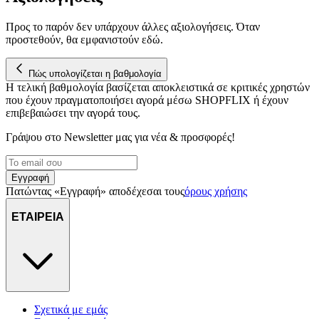
διεύθυνση IP σας, χρησιμοποιώντας τεχνολογία όπως cookies
για να αποθηκεύουμε και να έχουμε πρόσβαση σε πληροφορίες
Προς το παρόν δεν υπάρχουν άλλες αξιολογήσεις. Όταν
στη συσκευή σας, με σκοπό την προβολή εξατομικευμένων
προστεθούν, θα εμφανιστούν εδώ.
διαφημίσεων και περιεχομένου, τις μετρήσεις σχετικά με
διαφημίσεις και περιεχόμενο, την καλύτερη εικόνα του κοινού
Πώς υπολογίζεται η βαθμολογία
μας και την ανάπτυξη προϊόντων. Επίσης, κοινοποιούμε
Η τελική βαθμολογία βασίζεται αποκλειστικά σε κριτικές χρηστών
πληροφορίες σχετικά με την από μέρους σας χρήση της
που έχουν πραγματοποιήσει αγορά μέσω SHOPFLIX ή έχουν
τοποθεσίας μας στους συνεργάτες μέσων κοινωνικής
επιβεβαιώσει την αγορά τους.
δικτύωσης, διαφημίσεων και ανάλυσης.
Γράψου στο Νewsletter μας για νέα & προσφορές!
Εγγραφή
Πατώντας «Εγγραφή» αποδέχεσαι τους
όρους χρήσης
ΕΤΑΙΡΕΙΑ
Σχετικά με εμάς