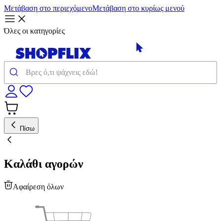
Μετάβαση στο περιεχόμενο
Μετάβαση στο κυρίως μενού
Όλες οι κατηγορίες
Πίσω
Καλάθι αγορών
Αφαίρεση όλων