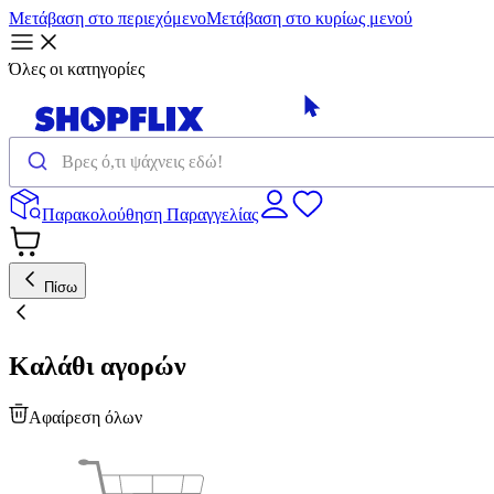
Μετάβαση στο περιεχόμενο
Μετάβαση στο κυρίως μενού
Όλες οι κατηγορίες
Παρακολούθηση Παραγγελίας
Πίσω
Καλάθι αγορών
Αφαίρεση όλων