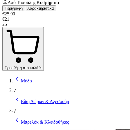
Από
Τασούλης Κοσμήματα
Περιγραφή
Χαρακτηριστικά
€
25,00
€
21
25
Προσθήκη στο καλάθι
Μόδα
/
Είδη Δώρων & Αξεσουάρ
/
Μπρελόκ & Κλειδοθήκες