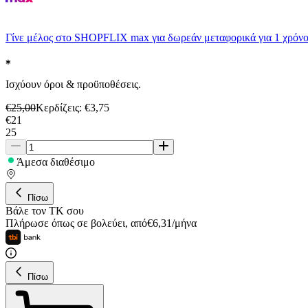
Γίνε μέλος στο SHOPFLIX max για δωρεάν μεταφορικά για 1 χρόνο
Ισχύουν όροι & προϋποθέσεις.
€
25,00
Κερδίζεις
: €
3,75
€
21
25
Άμεσα διαθέσιμο
Πίσω
Βάλε τον ΤΚ σου
Πλήρωσε όπως σε βολεύει
,
από
€
6,31
/
μήνα
Πίσω