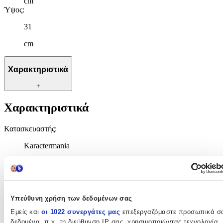
cm
Ύψος
:
31
cm
Χαρακτηριστικά
+
Χαρακτηριστικά
Κατασκευαστής
:
Karactermania
Βασικά Χαρακτηριστικά
Χρώμα
:
Υπεύθυνη χρήση των δεδομένων σας
Κόκκινο
Εμείς και
οι 1022 συνεργάτες μας
επεξεργαζόμαστε προσωπικά σ
Φύλο
:
δεδομένα, π.χ. τη διεύθυνση IP σας, χρησιμοποιώντας τεχνολογία