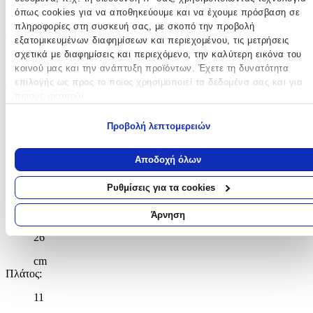
όπως cookies για να αποθηκεύουμε και να έχουμε πρόσβαση σε
Αγόρι
πληροφορίες στη συσκευή σας, με σκοπό την προβολή
Τύπος
:
εξατομικευμένων διαφημίσεων και περιεχομένου, τις μετρήσεις
σχετικά με διαφημίσεις και περιεχόμενο, την καλύτερη εικόνα του
Πλάτης
κοινού μας και την ανάπτυξη προϊόντων. Έχετε τη δυνατότητα
επιλογής ως προς το ποιος χρησιμοποιεί τα δεδομένα σας και για
Τάξη
:
ποιους σκοπούς.
Δημοτικού
Εάν μας επιτρέπετε, θα θέλαμε επίσης:
Προβολή λεπτομερειών
Θέμα
:
Να συλλέξουμε πληροφορίες σχετικά με τη γεωγραφική σας
τοποθεσία, οι οποίες μπορεί να είναι ακριβείς σε απόσταση
Marvel
Αποδοχή όλων
μερικών μέτρων
Να αναγνωρίσουμε τη συσκευή σας σαρώνοντας ενεργά για
Διαστάσεις
Ρυθμίσεις για τα cookies
συγκεκριμένα χαρακτηριστικά (δακτυλικό αποτύπωμα)
Μάθετε περισσότερα σχετικά με τον τρόπο επεξεργασίας των
Μήκος
:
Άρνηση
προσωπικών σας δεδομένων και καθορίστε τις προτιμήσεις σας στη
26
ενότητα “Λεπτομέρειες”
. Μπορείτε να αλλάξετε ή να ανακαλέσετ
τη συγκατάθεσή σας ανά πάσα στιγμή από τη Δήλωση Cookies.
cm
Πλάτος
:
Χρησιμοποιούμε cookies ώστε η τοποθεσία μας να λειτουργεί σωστ
να εξατομικεύουμε περιεχόμενο και διαφημίσεις, να παρέχουμε
11
λειτουργίες μέσων κοινωνικής δικτύωσης και να αναλύουμε την