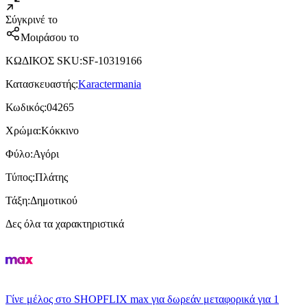
Σύγκρινέ το
Μοιράσου το
ΚΩΔΙΚΟΣ SKU
:
SF-10319166
Κατασκευαστής
:
Karactermania
Κωδικός
:
04265
Χρώμα
:
Κόκκινο
Φύλο
:
Αγόρι
Τύπος
:
Πλάτης
Τάξη
:
Δημοτικού
Δες όλα τα χαρακτηριστικά
Γίνε μέλος στο SHOPFLIX max για δωρεάν μεταφορικά για 1