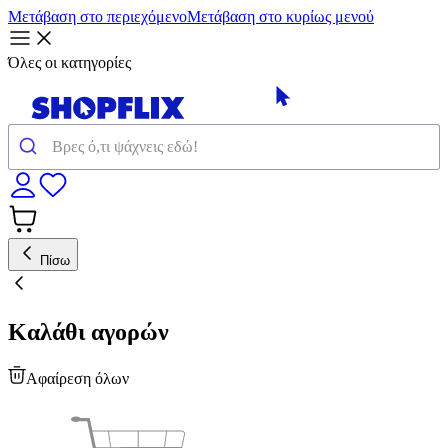
Μετάβαση στο περιεχόμενο
Μετάβαση στο κυρίως μενού
Όλες οι κατηγορίες
Πίσω
Καλάθι αγορών
Αφαίρεση όλων