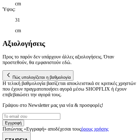
cm
κυκλοφορία μας. Εμείς και οι 1022 συνεργάτες μας επεξεργαζόμαστ
Ύψος
:
προσωπικά σας δεδομένα, π.χ. τη διεύθυνση IP σας,
χρησιμοποιώντας τεχνολογία όπως cookies για να αποθηκεύουμε κ
31
να έχουμε πρόσβαση σε πληροφορίες στη συσκευή σας, με σκοπό
την προβολή εξατομικευμένων διαφημίσεων και περιεχομένου, τις
cm
μετρήσεις σχετικά με διαφημίσεις και περιεχόμενο, την καλύτερη
Αξιολογήσεις
εικόνα του κοινού μας και την ανάπτυξη προϊόντων. Επίσης,
κοινοποιούμε πληροφορίες σχετικά με την από μέρους σας χρήση τ
τοποθεσίας μας στους συνεργάτες μέσων κοινωνικής δικτύωσης,
Προς το παρόν δεν υπάρχουν άλλες αξιολογήσεις. Όταν
διαφημίσεων και ανάλυσης.
προστεθούν, θα εμφανιστούν εδώ.
Πώς υπολογίζεται η βαθμολογία
Η τελική βαθμολογία βασίζεται αποκλειστικά σε κριτικές χρηστών
που έχουν πραγματοποιήσει αγορά μέσω SHOPFLIX ή έχουν
επιβεβαιώσει την αγορά τους.
Γράψου στο Νewsletter μας για νέα & προσφορές!
Εγγραφή
Πατώντας «Εγγραφή» αποδέχεσαι τους
όρους χρήσης