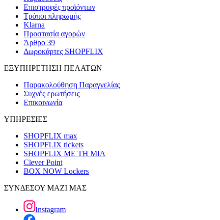
Επιστροφές προϊόντων
Τρόποι πληρωμής
Klarna
Προστασία αγορών
Άρθρο 39
Δωροκάρτες SHOPFLIX
ΕΞΥΠΗΡΕΤΗΣΗ ΠΕΛΑΤΩΝ
Παρακολούθηση Παραγγελίας
Συχνές ερωτήσεις
Επικοινωνία
ΥΠΗΡΕΣΙΕΣ
SHOPFLIX max
SHOPFLIX tickets
SHOPFLIX ΜΕ ΤΗ ΜΙΑ
Clever Point
BOX NOW Lockers
ΣΥΝΔΕΣΟΥ ΜΑΖΙ ΜΑΣ
Instagram