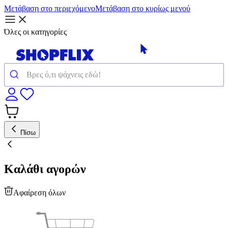
Μετάβαση στο περιεχόμενο
Μετάβαση στο κυρίως μενού
Όλες οι κατηγορίες
Πίσω
Καλάθι αγορών
Αφαίρεση όλων