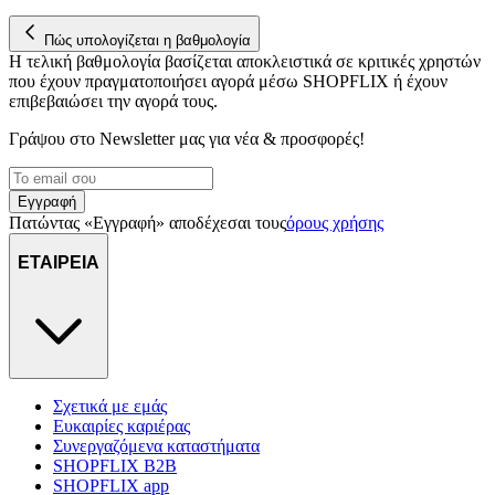
Πώς υπολογίζεται η βαθμολογία
Η τελική βαθμολογία βασίζεται αποκλειστικά σε κριτικές χρηστών
που έχουν πραγματοποιήσει αγορά μέσω SHOPFLIX ή έχουν
επιβεβαιώσει την αγορά τους.
Γράψου στο Νewsletter μας για νέα & προσφορές!
Εγγραφή
Πατώντας «Εγγραφή» αποδέχεσαι τους
όρους χρήσης
ΕΤΑΙΡΕΙΑ
Σχετικά με εμάς
Ευκαιρίες καριέρας
Συνεργαζόμενα καταστήματα
SHOPFLIX B2B
SHOPFLIX app