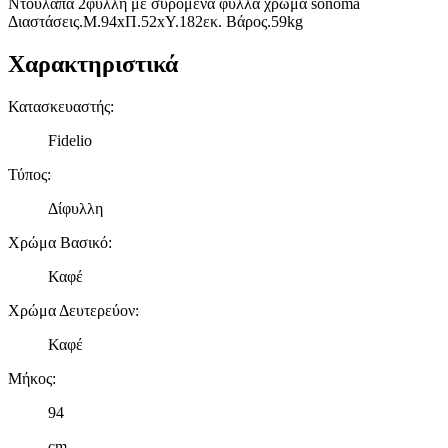
Ντουλάπα 2φυλλη με συρόμενα φύλλα χρώμα sonoma
Διαστάσεις.Μ.94xΠ.52xΥ.182εκ. Βάρος.59kg
Χαρακτηριστικά
Κατασκευαστής
:
Fidelio
Τύπος
:
Δίφυλλη
Χρώμα Βασικό
:
Καφέ
Χρώμα Δευτερεύον
:
Καφέ
Μήκος
:
94
cm