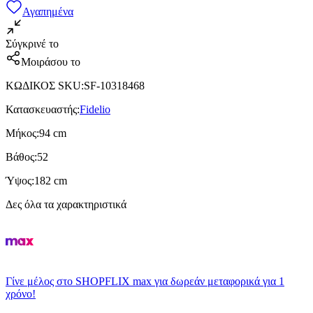
Αγαπημένα
Σύγκρινέ το
Μοιράσου το
ΚΩΔΙΚΟΣ SKU
:
SF-10318468
Κατασκευαστής
:
Fidelio
Μήκος
:
94 cm
Βάθος
:
52
Ύψος
:
182 cm
Δες όλα τα χαρακτηριστικά
Γίνε μέλος στο SHOPFLIX max για δωρεάν μεταφορικά για 1
χρόνο!