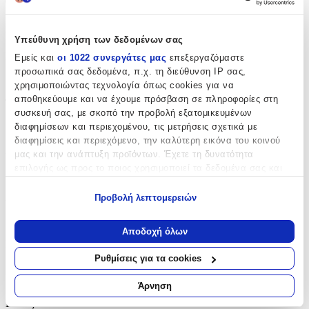
Χαρακτηριστικά
Υπεύθυνη χρήση των δεδομένων σας
Κατασκευαστής
:
Εμείς και
οι 1022 συνεργάτες μας
επεξεργαζόμαστε
προσωπικά σας δεδομένα, π.χ. τη διεύθυνση IP σας,
Fidelio
χρησιμοποιώντας τεχνολογία όπως cookies για να
αποθηκεύουμε και να έχουμε πρόσβαση σε πληροφορίες στη
Τύπος
:
συσκευή σας, με σκοπό την προβολή εξατομικευμένων
Δίφυλλη
διαφημίσεων και περιεχομένου, τις μετρήσεις σχετικά με
διαφημίσεις και περιεχόμενο, την καλύτερη εικόνα του κοινού
Χρώμα Βασικό
:
μας και την ανάπτυξη προϊόντων. Έχετε τη δυνατότητα
επιλογής ως προς το ποιος χρησιμοποιεί τα δεδομένα σας και
Καφέ
για ποιους σκοπούς.
Χρώμα Δευτερεύον
:
Προβολή λεπτομερειών
Εάν μας επιτρέπετε, θα θέλαμε επίσης:
Καφέ
Να συλλέξουμε πληροφορίες σχετικά με τη γεωγραφική
Αποδοχή όλων
σας τοποθεσία, οι οποίες μπορεί να είναι ακριβείς σε
Μήκος
:
απόσταση μερικών μέτρων
Ρυθμίσεις για τα cookies
94
Να αναγνωρίσουμε τη συσκευή σας σαρώνοντας ενεργά
για συγκεκριμένα χαρακτηριστικά (δακτυλικό αποτύπωμα)
Άρνηση
cm
Μάθετε περισσότερα σχετικά με τον τρόπο επεξεργασίας των
Βάθος
: