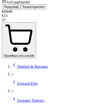
Από
paperpoint
Περιγραφή
Χαρακτηριστικά
€
23,65
€
15
37
Προσθήκη στο καλάθι
Παιδικά & Βρεφικά
/
Σχολικά Είδη
/
Σχολικές Τσάντες