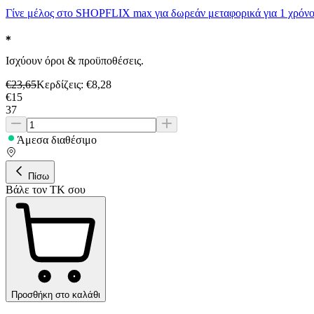
Γίνε μέλος στο SHOPFLIX max για δωρεάν μεταφορικά για 1 χρόνο
Ισχύουν όροι & προϋποθέσεις.
€
23,65
Κερδίζεις
: €
8,28
€
15
37
Άμεσα διαθέσιμο
Πίσω
Βάλε τον ΤΚ σου
Προσθήκη στο καλάθι