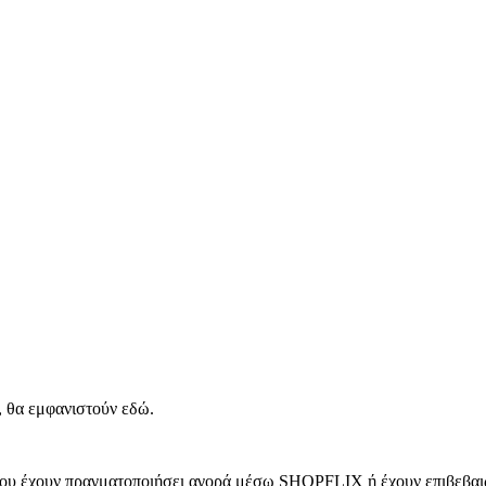
, θα εμφανιστούν εδώ.
 που έχουν πραγματοποιήσει αγορά μέσω SHOPFLIX ή έχουν επιβεβαιώ