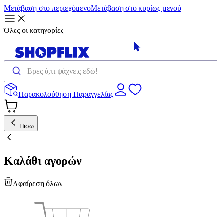
Μετάβαση στο περιεχόμενο
Μετάβαση στο κυρίως μενού
Όλες οι κατηγορίες
Παρακολούθηση Παραγγελίας
Πίσω
Καλάθι αγορών
Αφαίρεση όλων