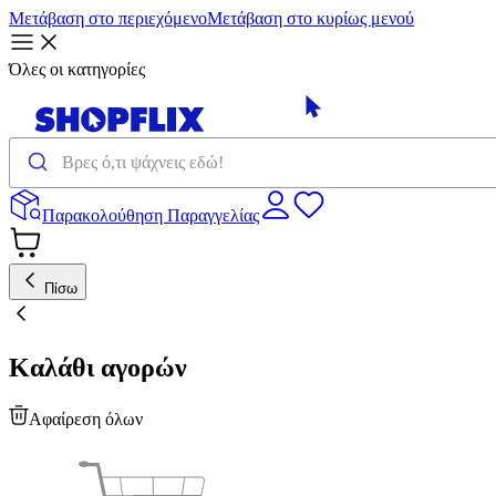
Μετάβαση στο περιεχόμενο
Μετάβαση στο κυρίως μενού
Όλες οι κατηγορίες
Παρακολούθηση Παραγγελίας
Πίσω
Καλάθι αγορών
Αφαίρεση όλων