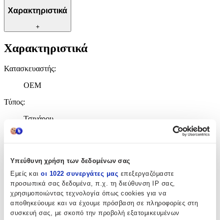
Χαρακτηριστικά
+
Χαρακτηριστικά
Κατασκευαστής
:
OEM
Τύπος
:
Τσιγάρου
Υλικό
:
Γυάλινο
Υπεύθυνη χρήση των δεδομένων σας
Χρώμα
:
Εμείς και
οι 1022 συνεργάτες μας
επεξεργαζόμαστε
προσωπικά σας δεδομένα, π.χ. τη διεύθυνση IP σας,
Διάφανο
χρησιμοποιώντας τεχνολογία όπως cookies για να
Τεμάχια
:
αποθηκεύουμε και να έχουμε πρόσβαση σε πληροφορίες στη
συσκευή σας, με σκοπό την προβολή εξατομικευμένων
1