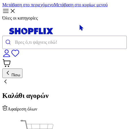
Μετάβαση στο περιεχόμενο
Μετάβαση στο κυρίως μενού
Όλες οι κατηγορίες
Πίσω
Καλάθι αγορών
Αφαίρεση όλων