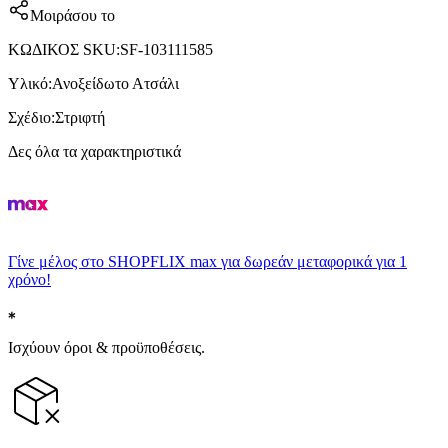
Μοιράσου το
ΚΩΔΙΚΟΣ SKU
:
SF-103111585
Υλικό
:
Ανοξείδωτο Ατσάλι
Σχέδιο
:
Στριφτή
Δες όλα τα χαρακτηριστικά
Γίνε μέλος στο SHOPFLIX max για δωρεάν μεταφορικά για 1
χρόνο!
Ισχύουν όροι & προϋποθέσεις.