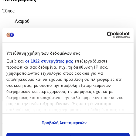
Τύπος
:
Λαιμού
Σχέδιο
:
Στριφτή
Πάχος
:
Υπεύθυνη χρήση των δεδομένων σας
Εμείς και
οι 1022 συνεργάτες μας
επεξεργαζόμαστε
4
προσωπικά σας δεδομένα, π.χ. τη διεύθυνση IP σας,
mm
χρησιμοποιώντας τεχνολογία όπως cookies για να
αποθηκεύουμε και να έχουμε πρόσβαση σε πληροφορίες στη
συσκευή σας, με σκοπό την προβολή εξατομικευμένων
Χαρακτηριστικά
διαφημίσεων και περιεχομένου, τις μετρήσεις σχετικά με
διαφημίσεις και περιεχόμενο, την καλύτερη εικόνα του κοινού
+
μας και την ανάπτυξη προϊόντων. Έχετε τη δυνατότητα
επιλογής ως προς το ποιος χρησιμοποιεί τα δεδομένα σας και
Χαρακτηριστικά
για ποιους σκοπούς.
Προβολή λεπτομερειών
Βασικά Χαρακτηριστικά
Εάν μας επιτρέπετε, θα θέλαμε επίσης:
Να συλλέξουμε πληροφορίες σχετικά με τη γεωγραφική