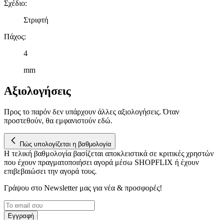
Σχέδιο
:
τοποθεσίας μας στους συνεργάτες μέσων κοινωνικής
δικτύωσης, διαφημίσεων και ανάλυσης.
Στριφτή
Πάχος
:
4
mm
Αξιολογήσεις
Προς το παρόν δεν υπάρχουν άλλες αξιολογήσεις. Όταν
προστεθούν, θα εμφανιστούν εδώ.
Πώς υπολογίζεται η βαθμολογία
Η τελική βαθμολογία βασίζεται αποκλειστικά σε κριτικές χρηστών
που έχουν πραγματοποιήσει αγορά μέσω SHOPFLIX ή έχουν
επιβεβαιώσει την αγορά τους.
Γράψου στο Νewsletter μας για νέα & προσφορές!
Εγγραφή