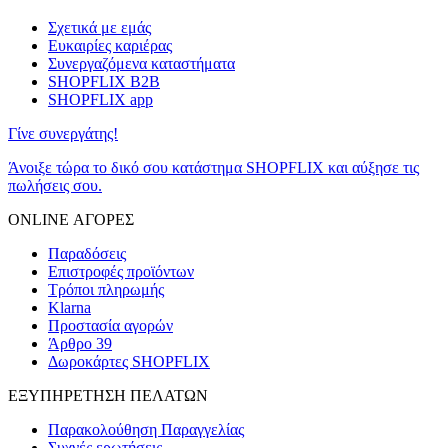
Σχετικά με εμάς
Ευκαιρίες καριέρας
Συνεργαζόμενα καταστήματα
SHOPFLIX B2B
SHOPFLIX app
Γίνε συνεργάτης!
Άνοιξε τώρα το δικό σου κατάστημα SHOPFLIX και αύξησε τις
πωλήσεις σου.
ONLINE ΑΓΟΡΕΣ
Παραδόσεις
Επιστροφές προϊόντων
Τρόποι πληρωμής
Klarna
Προστασία αγορών
Άρθρο 39
Δωροκάρτες SHOPFLIX
ΕΞΥΠΗΡΕΤΗΣΗ ΠΕΛΑΤΩΝ
Παρακολούθηση Παραγγελίας
Συχνές ερωτήσεις