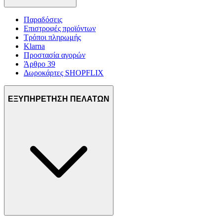
Παραδόσεις
Επιστροφές προϊόντων
Τρόποι πληρωμής
Klarna
Προστασία αγορών
Άρθρο 39
Δωροκάρτες SHOPFLIX
ΕΞΥΠΗΡΕΤΗΣΗ ΠΕΛΑΤΩΝ