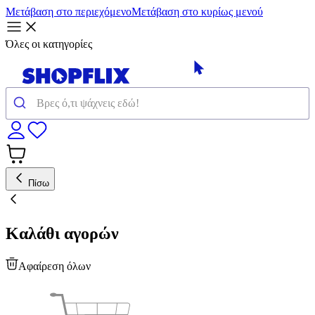
Μετάβαση στο περιεχόμενο
Μετάβαση στο κυρίως μενού
Όλες οι κατηγορίες
Πίσω
Καλάθι αγορών
Αφαίρεση όλων