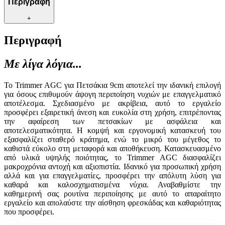
Περιγραφή
+
Περιγραφή
Με λίγα λόγια...
Το Trimmer AGC για Πετσάκια 9cm αποτελεί την ιδανική επιλογή
για όσους επιθυμούν άψογη περιποίηση νυχιών με επαγγελματικό
αποτέλεσμα. Σχεδιασμένο με ακρίβεια, αυτό το εργαλείο
προσφέρει εξαιρετική άνεση και ευκολία στη χρήση, επιτρέποντας
την αφαίρεση των πετσακίων με ασφάλεια και
αποτελεσματικότητα. Η κομψή και εργονομική κατασκευή του
εξασφαλίζει σταθερό κράτημα, ενώ το μικρό του μέγεθος το
καθιστά εύκολο στη μεταφορά και αποθήκευση. Κατασκευασμένο
από υλικά υψηλής ποιότητας, το Trimmer AGC διασφαλίζει
μακροχρόνια αντοχή και αξιοπιστία. Ιδανικό για προσωπική χρήση
αλλά και για επαγγελματίες, προσφέρει την απόλυτη λύση για
καθαρά και καλοσχηματισμένα νύχια. Αναβαθμίστε την
καθημερινή σας ρουτίνα περιποίησης με αυτό το απαραίτητο
εργαλείο και απολαύστε την αίσθηση φρεσκάδας και καθαριότητας
που προσφέρει.