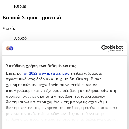
Rubini
Βασικά Χαρακτηριστικά
Υλικό
:
Χρυσό
Καράτια
:
14
Υπεύθυνη χρήση των δεδομένων σας
Κ
Δίχρωμη
:
Εμείς και
οι 1022 συνεργάτες μας
επεξεργαζόμαστε
προσωπικά σας δεδομένα, π.χ. τη διεύθυνση IP σας,
Όχι
χρησιμοποιώντας τεχνολογία όπως cookies για να
αποθηκεύουμε και να έχουμε πρόσβαση σε πληροφορίες στη
Επιχρυσωμένη
:
συσκευή σας, με σκοπό την προβολή εξατομικευμένων
Όχι
διαφημίσεων και περιεχομένου, τις μετρήσεις σχετικά με
διαφημίσεις και περιεχόμενο, την καλύτερη εικόνα του κοινού
Φύλο
:
μας και την ανάπτυξη προϊόντων. Έχετε τη δυνατότητα
επιλογής ως προς το ποιος χρησιμοποιεί τα δεδομένα σας και
Γυναίκα
για ποιους σκοπούς.