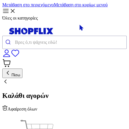
Μετάβαση στο περιεχόμενο
Μετάβαση στο κυρίως μενού
Όλες οι κατηγορίες
Πίσω
Καλάθι αγορών
Αφαίρεση όλων