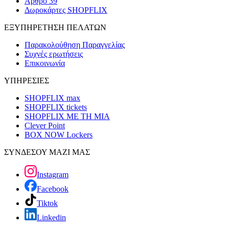
Άρθρο 39
Δωροκάρτες SHOPFLIX
ΕΞΥΠΗΡΕΤΗΣΗ ΠΕΛΑΤΩΝ
Παρακολούθηση Παραγγελίας
Συχνές ερωτήσεις
Επικοινωνία
ΥΠΗΡΕΣΙΕΣ
SHOPFLIX max
SHOPFLIX tickets
SHOPFLIX ΜΕ ΤΗ ΜΙΑ
Clever Point
BOX NOW Lockers
ΣΥΝΔΕΣΟΥ ΜΑΖΙ ΜΑΣ
Instagram
Facebook
Tiktok
Linkedin