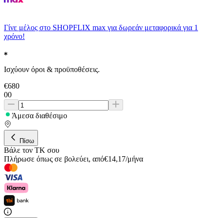
Γίνε μέλος στο SHOPFLIX max για δωρεάν μεταφορικά για 1
χρόνο!
Ισχύουν όροι & προϋποθέσεις.
€
680
00
Άμεσα διαθέσιμο
Πίσω
Βάλε τον ΤΚ σου
Πλήρωσε όπως σε βολεύει
,
από
€
14,17
/
μήνα