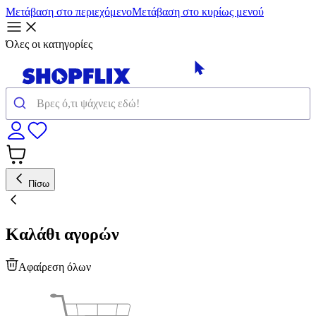
Μετάβαση στο περιεχόμενο
Μετάβαση στο κυρίως μενού
Όλες οι κατηγορίες
Πίσω
Καλάθι αγορών
Αφαίρεση όλων