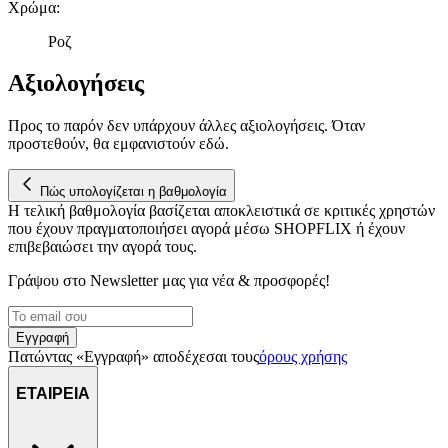
αναλύουμε την κυκλοφορία μας. Εμείς και οι 1022 συνεργάτες
Χρώμα
:
μας επεξεργαζόμαστε προσωπικά σας δεδομένα, π.χ. τη
Ροζ
διεύθυνση IP σας, χρησιμοποιώντας τεχνολογία όπως cookies
για να αποθηκεύουμε και να έχουμε πρόσβαση σε πληροφορίες
Αξιολογήσεις
στη συσκευή σας, με σκοπό την προβολή εξατομικευμένων
διαφημίσεων και περιεχομένου, τις μετρήσεις σχετικά με
Προς το παρόν δεν υπάρχουν άλλες αξιολογήσεις. Όταν
διαφημίσεις και περιεχόμενο, την καλύτερη εικόνα του κοινού
προστεθούν, θα εμφανιστούν εδώ.
μας και την ανάπτυξη προϊόντων. Επίσης, κοινοποιούμε
πληροφορίες σχετικά με την από μέρους σας χρήση της
τοποθεσίας μας στους συνεργάτες μέσων κοινωνικής
Πώς υπολογίζεται η βαθμολογία
δικτύωσης, διαφημίσεων και ανάλυσης.
Η τελική βαθμολογία βασίζεται αποκλειστικά σε κριτικές χρηστών
που έχουν πραγματοποιήσει αγορά μέσω SHOPFLIX ή έχουν
επιβεβαιώσει την αγορά τους.
Γράψου στο Νewsletter μας για νέα & προσφορές!
Εγγραφή
Πατώντας «Εγγραφή» αποδέχεσαι τους
όρους χρήσης
ΕΤΑΙΡΕΙΑ