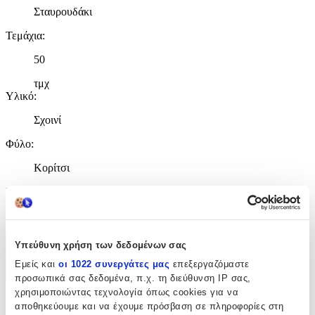
Σταυρουδάκι
Τεμάχια
:
50
τμχ
Υλικό
:
Σχοινί
Φύλο
:
Κορίτσι
Χρώμα
:
Ροζ
Υπεύθυνη χρήση των δεδομένων σας
Χαρακτηριστικά
Εμείς και
οι 1022 συνεργάτες μας
επεξεργαζόμαστε
+
προσωπικά σας δεδομένα, π.χ. τη διεύθυνση IP σας,
χρησιμοποιώντας τεχνολογία όπως cookies για να
Χαρακτηριστικά
αποθηκεύουμε και να έχουμε πρόσβαση σε πληροφορίες στη