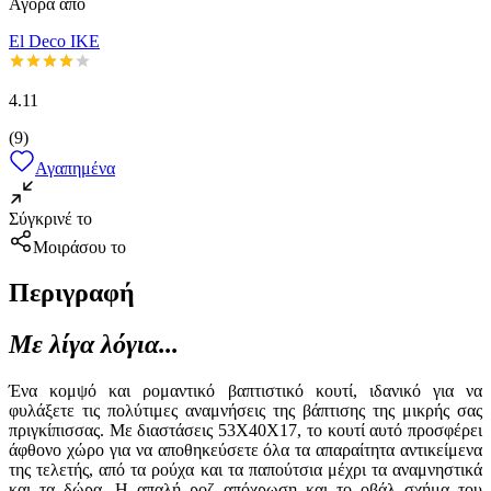
Αγορά από
El Deco IKE
4.11
(
9
)
Αγαπημένα
Σύγκρινέ το
Μοιράσου το
Περιγραφή
Με λίγα λόγια...
Ένα κομψό και ρομαντικό βαπτιστικό κουτί, ιδανικό για να
φυλάξετε τις πολύτιμες αναμνήσεις της βάπτισης της μικρής σας
πριγκίπισσας. Με διαστάσεις 53Χ40Χ17, το κουτί αυτό προσφέρει
άφθονο χώρο για να αποθηκεύσετε όλα τα απαραίτητα αντικείμενα
της τελετής, από τα ρούχα και τα παπούτσια μέχρι τα αναμνηστικά
και τα δώρα. Η απαλή ροζ απόχρωση και το οβάλ σχήμα του