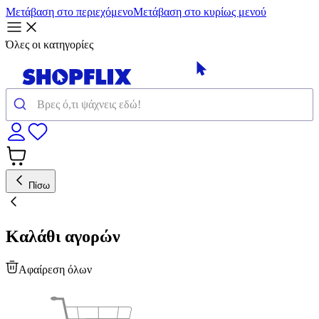
Μετάβαση στο περιεχόμενο
Μετάβαση στο κυρίως μενού
Όλες οι κατηγορίες
Πίσω
Καλάθι αγορών
Αφαίρεση όλων