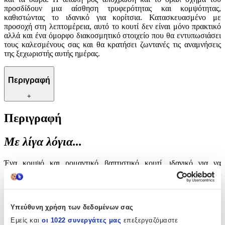
προσδίδουν μια αίσθηση τρυφερότητας και κομψότητας,
καθιστώντας το ιδανικό για κορίτσια. Κατασκευασμένο με
προσοχή στη λεπτομέρεια, αυτό το κουτί δεν είναι μόνο πρακτικό
αλλά και ένα όμορφο διακοσμητικό στοιχείο που θα εντυπωσιάσει
τους καλεσμένους σας και θα κρατήσει ζωντανές τις αναμνήσεις
της ξεχωριστής αυτής ημέρας.
Περιγραφή
+
Περιγραφή
Με λίγα λόγια...
Ένα κομψό και ρομαντικό βαπτιστικό κουτί, ιδανικό για να
φυλάξετε τις πολύτιμες αναμνήσεις της βάπτισης της μικρής σας
πριγκίπισσας. Με διαστάσεις 53Χ40Χ17, το κουτί αυτό προσφέρει
άφθονο χώρο για να αποθηκεύσετε όλα τα απαραίτητα αντικείμενα
της τελετής, από τα ρούχα και τα παπούτσια μέχρι τα αναμνηστικά
Υπεύθυνη χρήση των δεδομένων σας
και τα δώρα. Η απαλή ροζ απόχρωση και το οβάλ σχήμα του
προσδίδουν μια αίσθηση τρυφερότητας και κομψότητας,
Εμείς και
οι 1022 συνεργάτες μας
επεξεργαζόμαστε