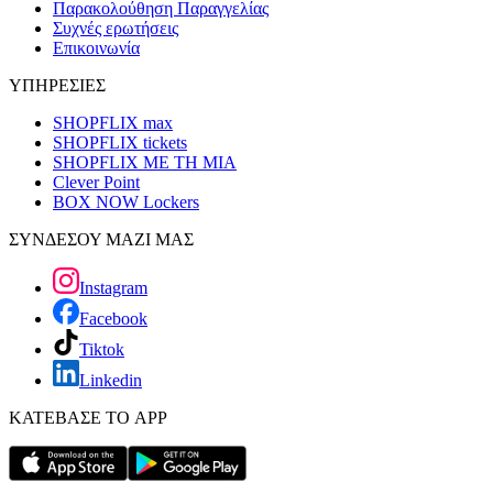
Παρακολούθηση Παραγγελίας
Συχνές ερωτήσεις
Επικοινωνία
ΥΠΗΡΕΣΙΕΣ
SHOPFLIX max
SHOPFLIX tickets
SHOPFLIX ΜΕ ΤΗ ΜΙΑ
Clever Point
BOX NOW Lockers
ΣΥΝΔΕΣΟΥ ΜΑΖΙ ΜΑΣ
Instagram
Facebook
Tiktok
Linkedin
ΚΑΤΕΒΑΣΕ ΤΟ APP