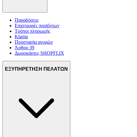
Παραδόσεις
Επιστροφές προϊόντων
Τρόποι πληρωμής
Klarna
Προστασία αγορών
Άρθρο 39
Δωροκάρτες SHOPFLIX
ΕΞΥΠΗΡΕΤΗΣΗ ΠΕΛΑΤΩΝ