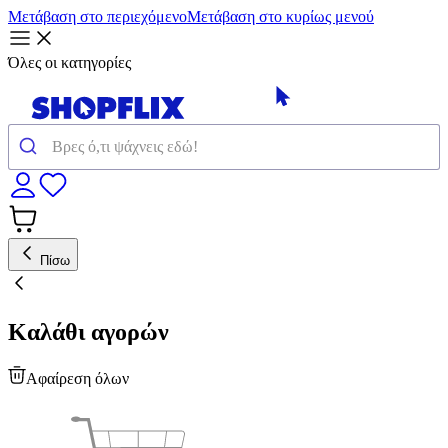
Μετάβαση στο περιεχόμενο
Μετάβαση στο κυρίως μενού
Όλες οι κατηγορίες
Πίσω
Καλάθι αγορών
Αφαίρεση όλων