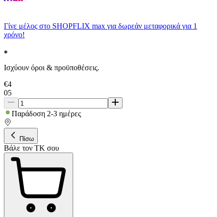
Γίνε μέλος στο SHOPFLIX max για δωρεάν μεταφορικά για 1
χρόνο!
Ισχύουν όροι & προϋποθέσεις.
€
4
05
Παράδοση 2-3 ημέρες
Πίσω
Βάλε τον ΤΚ σου