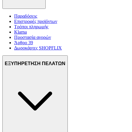
Παραδόσεις
Επιστροφές προϊόντων
Τρόποι πληρωμής
Klarna
Προστασία αγορών
Άρθρο 39
Δωροκάρτες SHOPFLIX
ΕΞΥΠΗΡΕΤΗΣΗ ΠΕΛΑΤΩΝ