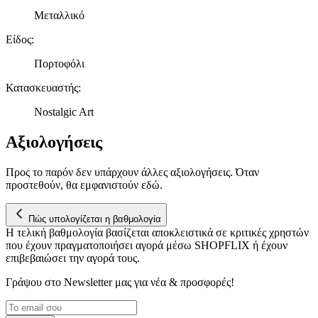
πληροφορίες σχετικά με την από μέρους σας χρήση της
Μεταλλικό
τοποθεσίας μας στους συνεργάτες μέσων κοινωνικής
δικτύωσης, διαφημίσεων και ανάλυσης.
Είδος
:
Πορτοφόλι
Κατασκευαστής
:
Nostalgic Art
Αξιολογήσεις
Προς το παρόν δεν υπάρχουν άλλες αξιολογήσεις. Όταν
προστεθούν, θα εμφανιστούν εδώ.
Πώς υπολογίζεται η βαθμολογία
Η τελική βαθμολογία βασίζεται αποκλειστικά σε κριτικές χρηστών
που έχουν πραγματοποιήσει αγορά μέσω SHOPFLIX ή έχουν
επιβεβαιώσει την αγορά τους.
Γράψου στο Νewsletter μας για νέα & προσφορές!