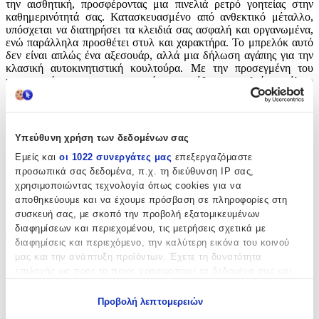
την αισθητική, προσφέροντας μια πινελιά ρετρό γοητείας στην
καθημερινότητά σας. Κατασκευασμένο από ανθεκτικό μέταλλο,
υπόσχεται να διατηρήσει τα κλειδιά σας ασφαλή και οργανωμένα,
ενώ παράλληλα προσθέτει στυλ και χαρακτήρα. Το μπρελόκ αυτό
δεν είναι απλώς ένα αξεσουάρ, αλλά μια δήλωση αγάπης για την
κλασική αυτοκινητιστική κουλτούρα. Με την προσεγμένη του
κατασκευή και το εντυπωσιακό του σχέδιο, αποτελεί το τέλειο
δώρο για εσάς ή τους αγαπημένους σας που εκτιμούν την τέχνη και
την ιστορία των αυτοκινήτων. Απολαύστε την αίσθηση του
παρελθόντος κάθε φορά που πιάνετε τα κλειδιά σας, με αυτό το
ξεχωριστό κομμάτι που συνδυάζει την ποιότητα με την αισθητική.
Υπεύθυνη χρήση των δεδομένων σας
Εμείς και
οι 1022 συνεργάτες μας
επεξεργαζόμαστε
Χαρακτηριστικά
προσωπικά σας δεδομένα, π.χ. τη διεύθυνση IP σας,
χρησιμοποιώντας τεχνολογία όπως cookies για να
Θέμα
:
αποθηκεύουμε και να έχουμε πρόσβαση σε πληροφορίες στη
συσκευή σας, με σκοπό την προβολή εξατομικευμένων
Αυτοκίνητα
διαφημίσεων και περιεχομένου, τις μετρήσεις σχετικά με
Τύπος
:
διαφημίσεις και περιεχόμενο, την καλύτερη εικόνα του κοινού
μας και την ανάπτυξη προϊόντων. Έχετε τη δυνατότητα
Μπρελόκ
επιλογής ως προς το ποιος χρησιμοποιεί τα δεδομένα σας και
για ποιους σκοπούς.
Υλικό
:
Προβολή λεπτομερειών
Μεταλλικό
Εάν μας επιτρέπετε, θα θέλαμε επίσης: