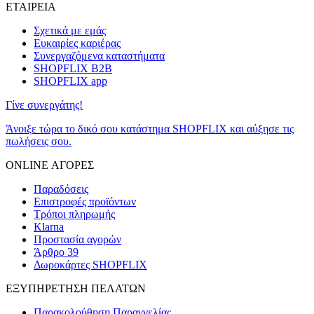
ΕΤΑΙΡΕΙΑ
Σχετικά με εμάς
Ευκαιρίες καριέρας
Συνεργαζόμενα καταστήματα
SHOPFLIX B2B
SHOPFLIX app
Γίνε συνεργάτης!
Άνοιξε τώρα το δικό σου κατάστημα SHOPFLIX και αύξησε τις
πωλήσεις σου.
ONLINE ΑΓΟΡΕΣ
Παραδόσεις
Επιστροφές προϊόντων
Τρόποι πληρωμής
Klarna
Προστασία αγορών
Άρθρο 39
Δωροκάρτες SHOPFLIX
ΕΞΥΠΗΡΕΤΗΣΗ ΠΕΛΑΤΩΝ
Παρακολούθηση Παραγγελίας