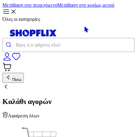
Μετάβαση στο περιεχόμενο
Μετάβαση στο κυρίως μενού
Όλες οι κατηγορίες
Πίσω
Καλάθι αγορών
Αφαίρεση όλων