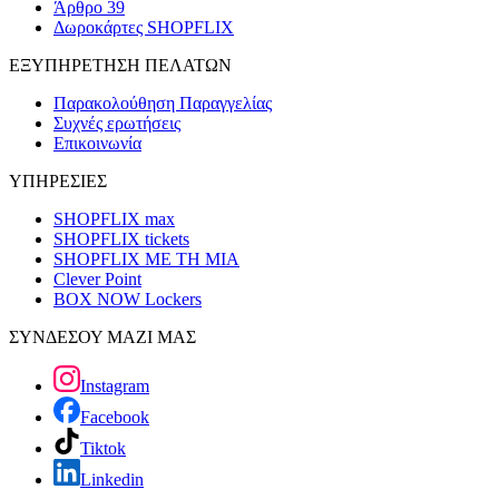
Άρθρο 39
Δωροκάρτες SHOPFLIX
ΕΞΥΠΗΡΕΤΗΣΗ ΠΕΛΑΤΩΝ
Παρακολούθηση Παραγγελίας
Συχνές ερωτήσεις
Επικοινωνία
ΥΠΗΡΕΣΙΕΣ
SHOPFLIX max
SHOPFLIX tickets
SHOPFLIX ΜΕ ΤΗ ΜΙΑ
Clever Point
BOX NOW Lockers
ΣΥΝΔΕΣΟΥ ΜΑΖΙ ΜΑΣ
Instagram
Facebook
Tiktok
Linkedin