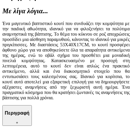
Με λίγα λόγια...
Ένα μαγευτικό βαπτιστικό κουτί που συνδυάζει την κομψότητα με
την παιδική αθωότητα, ιδανικό για να φιλοξενήσει τα πολύτιμα
αναμνηστικά της βάπτισης. Το θέμα του κύκνου σε ροζ αποχρώσεις
προσδίδει μια αίσθηση παραμυθιού, κάνοντας το ιδανικό για μικρές
πριγκίπισσες. Με διαστάσεις 53Χ40Χ17CM, το κουτί προσφέρει
άφθονο χώρο για να αποθηκεύσετε όλα τα απαραίτητα αντικείμενα
της ημέρας, ενώ το οβάλ σχήμα του προσθέτει μια μοναδική
πινελιά κομψότητας. Κατασκευασμένο με προσοχή στη
λεπτομέρεια, αυτό το κουτί δεν είναι απλώς ένα πρακτικό
αντικείμενο, αλλά και ένα διακοσμητικό στοιχείο που θα
εντυπωσιάσει τους καλεσμένους σας. Ιδανικό για κορίτσια, το
κουτί αυτό αποτελεί μια εξαιρετική επιλογή για να δημιουργήσετε
αξέχαστες αναμνήσεις από την ξεχωριστή αυτή ημέρα. Ένα
πραγματικό κόσμημα που θα κρατήσει ζωντανές τις αναμνήσεις της
βάπτισης για πολλά χρόνια.
Περιγραφή
+