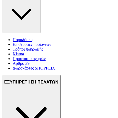
Παραδόσεις
Επιστροφές προϊόντων
Τρόποι πληρωμής
Klarna
Προστασία αγορών
Άρθρο 39
Δωροκάρτες SHOPFLIX
ΕΞΥΠΗΡΕΤΗΣΗ ΠΕΛΑΤΩΝ