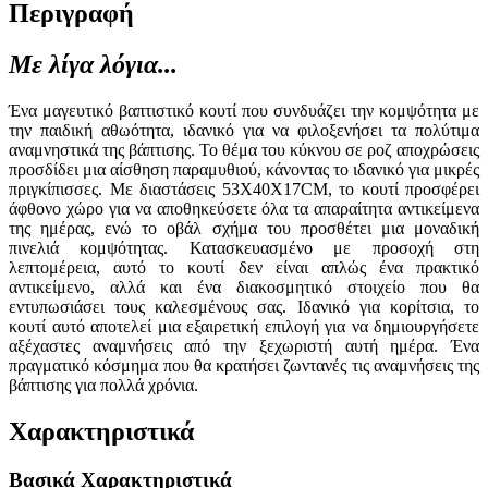
Περιγραφή
Με λίγα λόγια...
Ένα μαγευτικό βαπτιστικό κουτί που συνδυάζει την κομψότητα με
την παιδική αθωότητα, ιδανικό για να φιλοξενήσει τα πολύτιμα
αναμνηστικά της βάπτισης. Το θέμα του κύκνου σε ροζ αποχρώσεις
προσδίδει μια αίσθηση παραμυθιού, κάνοντας το ιδανικό για μικρές
πριγκίπισσες. Με διαστάσεις 53Χ40Χ17CM, το κουτί προσφέρει
άφθονο χώρο για να αποθηκεύσετε όλα τα απαραίτητα αντικείμενα
της ημέρας, ενώ το οβάλ σχήμα του προσθέτει μια μοναδική
πινελιά κομψότητας. Κατασκευασμένο με προσοχή στη
λεπτομέρεια, αυτό το κουτί δεν είναι απλώς ένα πρακτικό
αντικείμενο, αλλά και ένα διακοσμητικό στοιχείο που θα
εντυπωσιάσει τους καλεσμένους σας. Ιδανικό για κορίτσια, το
κουτί αυτό αποτελεί μια εξαιρετική επιλογή για να δημιουργήσετε
αξέχαστες αναμνήσεις από την ξεχωριστή αυτή ημέρα. Ένα
πραγματικό κόσμημα που θα κρατήσει ζωντανές τις αναμνήσεις της
βάπτισης για πολλά χρόνια.
Χαρακτηριστικά
Βασικά Χαρακτηριστικά