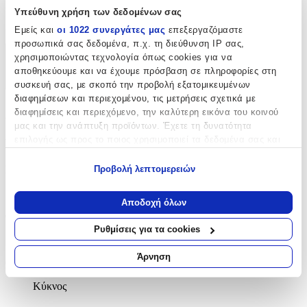
Ύψος
:
Υπεύθυνη χρήση των δεδομένων σας
17
Εμείς και
οι 1022 συνεργάτες μας
επεξεργαζόμαστε
προσωπικά σας δεδομένα, π.χ. τη διεύθυνση IP σας,
χρησιμοποιώντας τεχνολογία όπως cookies για να
Χαρακτηριστικά
αποθηκεύουμε και να έχουμε πρόσβαση σε πληροφορίες στη
+
συσκευή σας, με σκοπό την προβολή εξατομικευμένων
διαφημίσεων και περιεχομένου, τις μετρήσεις σχετικά με
Χαρακτηριστικά
διαφημίσεις και περιεχόμενο, την καλύτερη εικόνα του κοινού
μας και την ανάπτυξη προϊόντων. Έχετε τη δυνατότητα
επιλογής ως προς το ποιος χρησιμοποιεί τα δεδομένα σας και
Βασικά Χαρακτηριστικά
για ποιους σκοπούς.
Προβολή λεπτομερειών
Είδος
:
Εάν μας επιτρέπετε, θα θέλαμε επίσης:
Κουτί
Να συλλέξουμε πληροφορίες σχετικά με τη γεωγραφική
Αποδοχή όλων
σας τοποθεσία, οι οποίες μπορεί να είναι ακριβείς σε
Φύλο
:
απόσταση μερικών μέτρων
Ρυθμίσεις για τα cookies
Να αναγνωρίσουμε τη συσκευή σας σαρώνοντας ενεργά
Κορίτσι
για συγκεκριμένα χαρακτηριστικά (δακτυλικό αποτύπωμα)
Άρνηση
Θέμα
:
Μάθετε περισσότερα σχετικά με τον τρόπο επεξεργασίας των
προσωπικών σας δεδομένων και καθορίστε τις προτιμήσεις σας
Κύκνος
στην
ενότητα “Λεπτομέρειες”
. Μπορείτε να αλλάξετε ή να