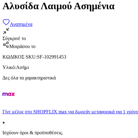
Αλυσίδα Λαιμού Ασημένια
Αγαπημένα
Σύγκρινέ το
Μοιράσου το
ΚΩΔΙΚΟΣ SKU
:
SF-102991453
Υλικό
:
Ασήμι
Δες όλα τα χαρακτηριστικά
Γίνε μέλος στο SHOPFLIX max για δωρεάν μεταφορικά για 1 χρόνο
Ισχύουν όροι & προϋποθέσεις.