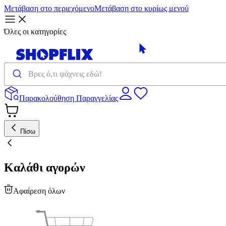
Μετάβαση στο περιεχόμενο
Μετάβαση στο κυρίως μενού
Όλες οι κατηγορίες
Παρακολούθηση Παραγγελίας
Πίσω
Καλάθι αγορών
Αφαίρεση όλων