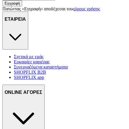
Εγγραφή
Πατώντας «Εγγραφή» αποδέχεσαι τους
όρους χρήσης
ΕΤΑΙΡΕΙΑ
Σχετικά με εμάς
Ευκαιρίες καριέρας
Συνεργαζόμενα καταστήματα
SHOPFLIX B2B
SHOPFLIX app
ONLINE ΑΓΟΡΕΣ