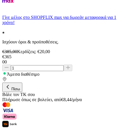
Γίνε μέλος στο SHOPFLIX max για δωρεάν μεταφορικά για 1
χρόνο!
Ισχύουν όροι & προϋποθέσεις.
€
385,00
Κερδίζεις
: €
20,00
€
365
00
Άμεσα διαθέσιμο
Πίσω
Βάλε τον ΤΚ σου
Πλήρωσε όπως σε βολεύει
,
από
€
8,44
/
μήνα