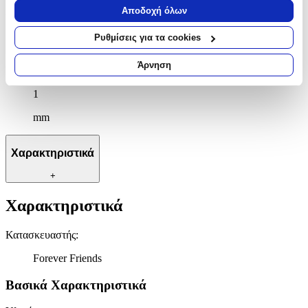
Να συλλέξουμε πληροφορίες σχετικά με τη γεωγραφική
Αποδοχή όλων
Μήκος
:
σας τοποθεσία, οι οποίες μπορεί να είναι ακριβείς σε
απόσταση μερικών μέτρων
42
Ρυθμίσεις για τα cookies
Να αναγνωρίσουμε τη συσκευή σας σαρώνοντας ενεργά
cm
για συγκεκριμένα χαρακτηριστικά (δακτυλικό αποτύπωμα)
Άρνηση
Πάχος
:
Μάθετε περισσότερα σχετικά με τον τρόπο επεξεργασίας των
προσωπικών σας δεδομένων και καθορίστε τις προτιμήσεις σας
1
στην
ενότητα “Λεπτομέρειες”
. Μπορείτε να αλλάξετε ή να
mm
ανακαλέσετε τη συγκατάθεσή σας ανά πάσα στιγμή από τη
Δήλωση Cookies.
Χαρακτηριστικά
Χρησιμοποιούμε cookies ώστε η τοποθεσία μας να λειτουργεί
σωστά, να εξατομικεύουμε περιεχόμενο και διαφημίσεις, να
+
παρέχουμε λειτουργίες μέσων κοινωνικής δικτύωσης και να
αναλύουμε την κυκλοφορία μας. Εμείς και οι 1022 συνεργάτες
Χαρακτηριστικά
μας επεξεργαζόμαστε προσωπικά σας δεδομένα, π.χ. τη
διεύθυνση IP σας, χρησιμοποιώντας τεχνολογία όπως cookies
Κατασκευαστής
:
για να αποθηκεύουμε και να έχουμε πρόσβαση σε πληροφορίες
στη συσκευή σας, με σκοπό την προβολή εξατομικευμένων
Forever Friends
διαφημίσεων και περιεχομένου, τις μετρήσεις σχετικά με
διαφημίσεις και περιεχόμενο, την καλύτερη εικόνα του κοινού
Βασικά Χαρακτηριστικά
μας και την ανάπτυξη προϊόντων. Επίσης, κοινοποιούμε