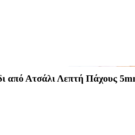
ίδι από Ατσάλι Λεπτή Πάχους 