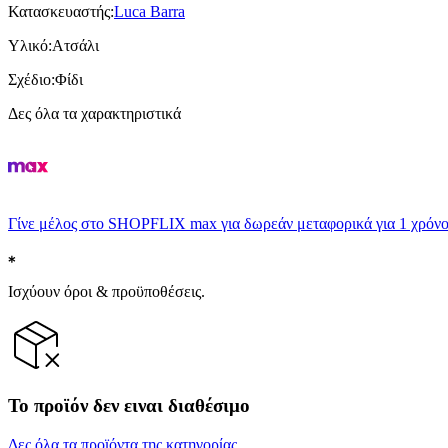
Κατασκευαστής
:
Luca Barra
Υλικό
:
Ατσάλι
Σχέδιο
:
Φίδι
Δες όλα τα χαρακτηριστικά
Γίνε μέλος στο SHOPFLIX max για δωρεάν μεταφορικά για 1 χρόνο
Ισχύουν όροι & προϋποθέσεις.
Το προϊόν δεν ειναι διαθέσιμο
Δες όλα τα προϊόντα της κατηγορίας