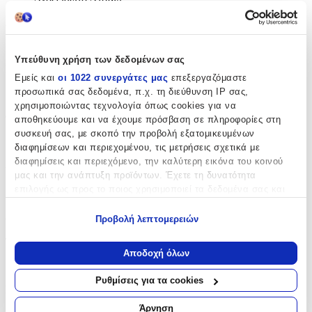
Δίχρωμη
:
Όχι
Υπεύθυνη χρήση των δεδομένων σας
Επιχρυσωμένη
:
Εμείς και
οι 1022 συνεργάτες μας
επεξεργαζόμαστε
προσωπικά σας δεδομένα, π.χ. τη διεύθυνση IP σας,
Όχι
χρησιμοποιώντας τεχνολογία όπως cookies για να
Φύλο
:
αποθηκεύουμε και να έχουμε πρόσβαση σε πληροφορίες στη
συσκευή σας, με σκοπό την προβολή εξατομικευμένων
Άνδρας
διαφημίσεων και περιεχομένου, τις μετρήσεις σχετικά με
διαφημίσεις και περιεχόμενο, την καλύτερη εικόνα του κοινού
Χρώμα Υλικού
:
μας και την ανάπτυξη προϊόντων. Έχετε τη δυνατότητα
Λευκό
επιλογής ως προς το ποιος χρησιμοποιεί τα δεδομένα σας και
για ποιους σκοπούς.
Λεπτομέρειες
Προβολή λεπτομερειών
Εάν μας επιτρέπετε, θα θέλαμε επίσης:
Τύπος
:
Να συλλέξουμε πληροφορίες σχετικά με τη γεωγραφική
Αποδοχή όλων
σας τοποθεσία, οι οποίες μπορεί να είναι ακριβείς σε
Λαιμού
απόσταση μερικών μέτρων
Ρυθμίσεις για τα cookies
Πάχος
:
Να αναγνωρίσουμε τη συσκευή σας σαρώνοντας ενεργά
για συγκεκριμένα χαρακτηριστικά (δακτυλικό αποτύπωμα)
Άρνηση