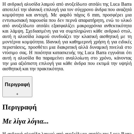
Η ανδρική αλυσίδα λαιμού από ανοξείδωτο ατσάλι της Luca Barra
αποτελεί την ιδανική επιλογή για τον σύγχρονο άνδρα που αναζητά
κομψότητα και αντοχή. Με φαρδύ πάχος 6 mm, προσφέρει μια
εντυπωσιακή παρουσία που δεν περνά απαρατήρητη, ενώ το υλικό
από ανοξείδωτο ατσάλι εξασφαλίζει μακροχρόνια ανθεκτικότητα
και λάμψη. Σχεδιασμένη για να συμπληρώνει κάθε ανδρικό στυλ,
αυτή η αλυσίδα λαιμού συνδυάζει την κλασική αισθητική με τη
μοντέρνα κομψότητα. Ιδανική για καθημερινή χρήση ή για ειδικές
περιστάσεις, προσθέτει μια διακριτική αλλά δυναμική πινελιά στο
ντύσιμο σας. Η ποιότητα κατασκευής της Luca Barra εγγυάται ότι
αυτή η αλυσίδα θα παραμείνει αναλλοίωτη στο χρόνο, κάνοντας
την μια αξιόπιστη επιλογή για κάθε άνδρα που εκτιμά την υψηλή
αισθητική και την πρακτικότητα.
Περιγραφή
+
Περιγραφή
Με λίγα λόγια...
Η ανδρική αλυσίδα λαιμού από ανοξείδωτο ατσάλι της Luca Barra