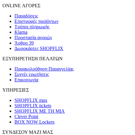
ONLINE ΑΓΟΡΕΣ
Παραδόσεις
Επιστροφές προϊόντων
Τρόποι πληρωμής
Klarna
Προστασία αγορών
Άρθρο 39
Δωροκάρτες SHOPFLIX
ΕΞΥΠΗΡΕΤΗΣΗ ΠΕΛΑΤΩΝ
Παρακολούθηση Παραγγελίας
Συχνές ερωτήσεις
Επικοινωνία
ΥΠΗΡΕΣΙΕΣ
SHOPFLIX max
SHOPFLIX tickets
SHOPFLIX ΜΕ ΤΗ ΜΙΑ
Clever Point
BOX NOW Lockers
ΣΥΝΔΕΣΟΥ ΜΑΖΙ ΜΑΣ