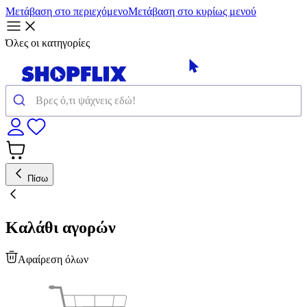
Μετάβαση στο περιεχόμενο
Μετάβαση στο κυρίως μενού
Όλες οι κατηγορίες
Πίσω
Καλάθι αγορών
Αφαίρεση όλων