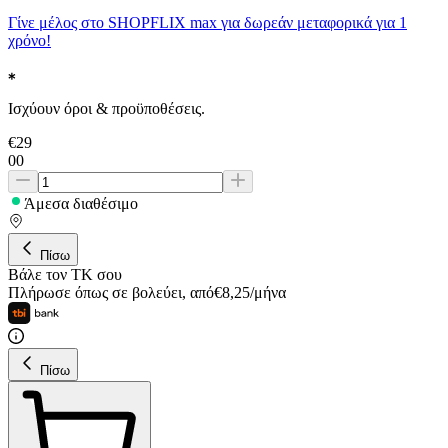
Γίνε μέλος στο SHOPFLIX max για δωρεάν μεταφορικά για 1
χρόνο!
Ισχύουν όροι & προϋποθέσεις.
€
29
00
Άμεσα διαθέσιμο
Πίσω
Βάλε τον ΤΚ σου
Πλήρωσε όπως σε βολεύει
,
από
€
8,25
/
μήνα
Πίσω