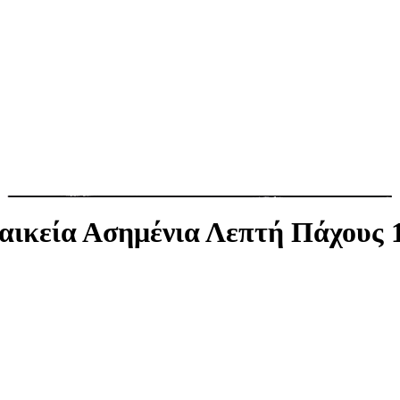
ναικεία Ασημένια Λεπτή Πάχου