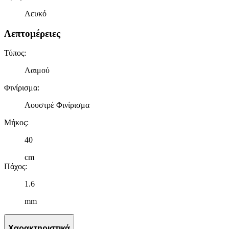
Λευκό
Λεπτομέρειες
Τύπος
:
Λαιμού
Φινίρισμα
:
Λουστρέ Φινίρισμα
Μήκος
:
40
cm
Πάχος
:
1.6
mm
Χαρακτηριστικά