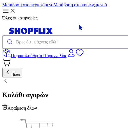
Μετάβαση στο περιεχόμενο
Μετάβαση στο κυρίως μενού
Όλες οι κατηγορίες
Παρακολούθηση Παραγγελίας
Πίσω
Καλάθι αγορών
Αφαίρεση όλων