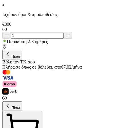
Ισχύουν όροι & προϋποθέσεις.
€
300
00
Παράδοση 2-3 ημέρες
Πίσω
Βάλε τον ΤΚ σου
Πλήρωσε όπως σε βολεύει
,
από
€
7,02
/
μήνα
Πίσω