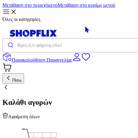
Μετάβαση στο περιεχόμενο
Μετάβαση στο κυρίως μενού
Όλες οι κατηγορίες
Παρακολούθηση Παραγγελίας
Πίσω
Καλάθι αγορών
Αφαίρεση όλων