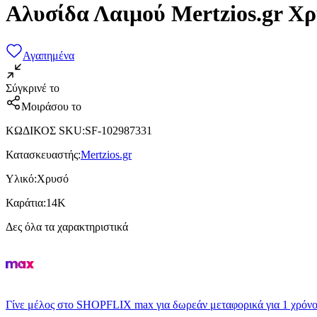
Αλυσίδα Λαιμού Mertzios.gr 
Αγαπημένα
Σύγκρινέ το
Μοιράσου το
ΚΩΔΙΚΟΣ SKU
:
SF-102987331
Κατασκευαστής
:
Mertzios.gr
Υλικό
:
Χρυσό
Καράτια
:
14Κ
Δες όλα τα χαρακτηριστικά
Γίνε μέλος στο SHOPFLIX max για δωρεάν μεταφορικά για 1 χρόνο