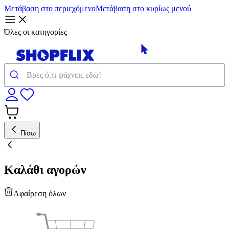
Μετάβαση στο περιεχόμενο
Μετάβαση στο κυρίως μενού
Όλες οι κατηγορίες
Πίσω
Καλάθι αγορών
Αφαίρεση όλων