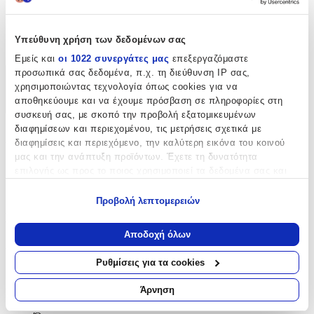
120
Υπεύθυνη χρήση των δεδομένων σας
cm
Εμείς και
οι 1022 συνεργάτες μας
επεξεργαζόμαστε
προσωπικά σας δεδομένα, π.χ. τη διεύθυνση IP σας,
Χαρακτηριστικά
χρησιμοποιώντας τεχνολογία όπως cookies για να
αποθηκεύουμε και να έχουμε πρόσβαση σε πληροφορίες στη
+
συσκευή σας, με σκοπό την προβολή εξατομικευμένων
διαφημίσεων και περιεχομένου, τις μετρήσεις σχετικά με
Χαρακτηριστικά
διαφημίσεις και περιεχόμενο, την καλύτερη εικόνα του κοινού
μας και την ανάπτυξη προϊόντων. Έχετε τη δυνατότητα
Κατασκευαστής
:
επιλογής ως προς το ποιος χρησιμοποιεί τα δεδομένα σας και
για ποιους σκοπούς.
Volte-Tel
Προβολή λεπτομερειών
Εάν μας επιτρέπετε, θα θέλαμε επίσης:
Βασικά Χαρακτηριστικά
Να συλλέξουμε πληροφορίες σχετικά με τη γεωγραφική
Αποδοχή όλων
σας τοποθεσία, οι οποίες μπορεί να είναι ακριβείς σε
Δίχρωμη
:
απόσταση μερικών μέτρων
Ρυθμίσεις για τα cookies
Όχι
Να αναγνωρίσουμε τη συσκευή σας σαρώνοντας ενεργά
για συγκεκριμένα χαρακτηριστικά (δακτυλικό αποτύπωμα)
Άρνηση
Επιχρυσωμένη
:
Μάθετε περισσότερα σχετικά με τον τρόπο επεξεργασίας των