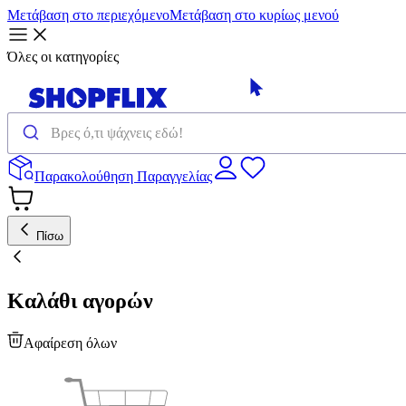
Μετάβαση στο περιεχόμενο
Μετάβαση στο κυρίως μενού
Όλες οι κατηγορίες
Παρακολούθηση Παραγγελίας
Πίσω
Καλάθι αγορών
Αφαίρεση όλων