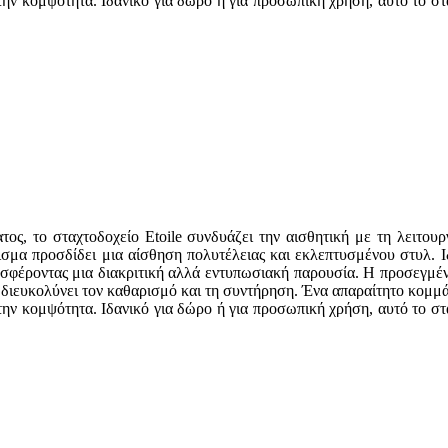
την κομψότητα. Ιδανικό για δώρο ή για προσωπική χρήση, αυτό το στ
ος, το σταχτοδοχείο Etoile συνδυάζει την αισθητική με τη λειτου
ρισμα προσδίδει μια αίσθηση πολυτέλειας και εκλεπτυσμένου στυλ. Ι
σφέροντας μια διακριτική αλλά εντυπωσιακή παρουσία. Η προσεγμένη 
ιευκολύνει τον καθαρισμό και τη συντήρηση. Ένα απαραίτητο κομμάτι
την κομψότητα. Ιδανικό για δώρο ή για προσωπική χρήση, αυτό το στ