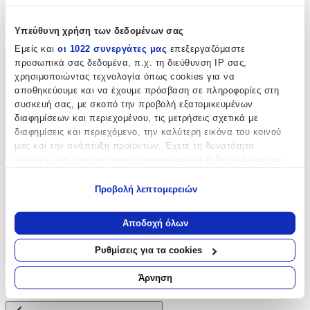
Χαρακτηριστικά
Υπεύθυνη χρήση των δεδομένων σας
Τύπος
:
Εμείς και
οι 1022 συνεργάτες μας
επεξεργαζόμαστε
προσωπικά σας δεδομένα, π.χ. τη διεύθυνση IP σας,
Αντιανεμικό
χρησιμοποιώντας τεχνολογία όπως cookies για να
αποθηκεύουμε και να έχουμε πρόσβαση σε πληροφορίες στη
Υλικό
:
συσκευή σας, με σκοπό την προβολή εξατομικευμένων
Μεταλλικό
διαφημίσεων και περιεχομένου, τις μετρήσεις σχετικά με
διαφημίσεις και περιεχόμενο, την καλύτερη εικόνα του κοινού
Χρώμα
:
μας και την ανάπτυξη προϊόντων. Έχετε τη δυνατότητα
επιλογής ως προς το ποιος χρησιμοποιεί τα δεδομένα σας και
Ασημί
για ποιους σκοπούς.
Τεμάχια
:
Προβολή λεπτομερειών
Εάν μας επιτρέπετε, θα θέλαμε επίσης:
1
Να συλλέξουμε πληροφορίες σχετικά με τη γεωγραφική
Αποδοχή όλων
σας τοποθεσία, οι οποίες μπορεί να είναι ακριβείς σε
Αξιολογήσεις
απόσταση μερικών μέτρων
Ρυθμίσεις για τα cookies
Να αναγνωρίσουμε τη συσκευή σας σαρώνοντας ενεργά
Προς το παρόν δεν υπάρχουν άλλες αξιολογήσεις. Όταν
για συγκεκριμένα χαρακτηριστικά (δακτυλικό αποτύπωμα)
Άρνηση
προστεθούν, θα εμφανιστούν εδώ.
Μάθετε περισσότερα σχετικά με τον τρόπο επεξεργασίας των
προσωπικών σας δεδομένων και καθορίστε τις προτιμήσεις σας