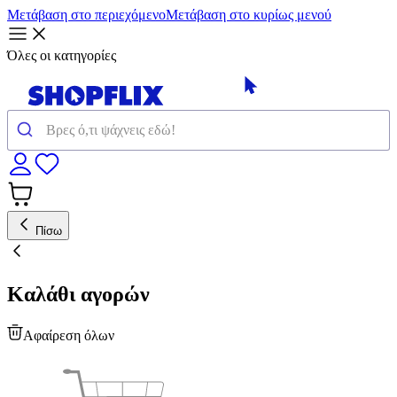
Μετάβαση στο περιεχόμενο
Μετάβαση στο κυρίως μενού
Όλες οι κατηγορίες
Πίσω
Καλάθι αγορών
Αφαίρεση όλων