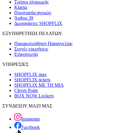
Τρόποι πληρωμής
Klarna
Προστασία αγορών
Άρθρο 39
Δωροκάρτες SHOPFLIX
ΕΞΥΠΗΡΕΤΗΣΗ ΠΕΛΑΤΩΝ
Παρακολούθηση Παραγγελίας
Συχνές ερωτήσεις
Επικοινωνία
ΥΠΗΡΕΣΙΕΣ
SHOPFLIX max
SHOPFLIX tickets
SHOPFLIX ΜΕ ΤΗ ΜΙΑ
Clever Point
BOX NOW Lockers
ΣΥΝΔΕΣΟΥ ΜΑΖΙ ΜΑΣ
Instagram
Facebook