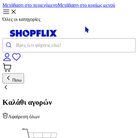
Μετάβαση στο περιεχόμενο
Μετάβαση στο κυρίως μενού
Όλες οι κατηγορίες
Πίσω
Καλάθι αγορών
Αφαίρεση όλων