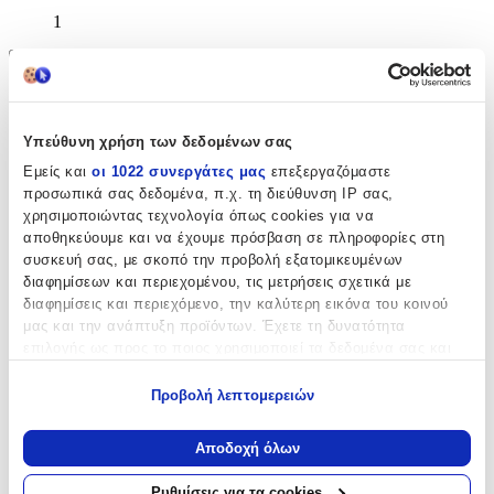
1
Χαρακτηριστικά
+
Υπεύθυνη χρήση των δεδομένων σας
Χαρακτηριστικά
Εμείς και
οι 1022 συνεργάτες μας
επεξεργαζόμαστε
προσωπικά σας δεδομένα, π.χ. τη διεύθυνση IP σας,
Κατασκευαστής
:
χρησιμοποιώντας τεχνολογία όπως cookies για να
αποθηκεύουμε και να έχουμε πρόσβαση σε πληροφορίες στη
Art et Lumiere
συσκευή σας, με σκοπό την προβολή εξατομικευμένων
διαφημίσεων και περιεχομένου, τις μετρήσεις σχετικά με
Τύπος
:
διαφημίσεις και περιεχόμενο, την καλύτερη εικόνα του κοινού
Τσιγάρου
μας και την ανάπτυξη προϊόντων. Έχετε τη δυνατότητα
επιλογής ως προς το ποιος χρησιμοποιεί τα δεδομένα σας και
Υλικό
:
για ποιους σκοπούς.
Προβολή λεπτομερειών
Πορσελάνης
Εάν μας επιτρέπετε, θα θέλαμε επίσης:
Χρώμα
:
Να συλλέξουμε πληροφορίες σχετικά με τη γεωγραφική
Αποδοχή όλων
σας τοποθεσία, οι οποίες μπορεί να είναι ακριβείς σε
Λευκό
απόσταση μερικών μέτρων
Ρυθμίσεις για τα cookies