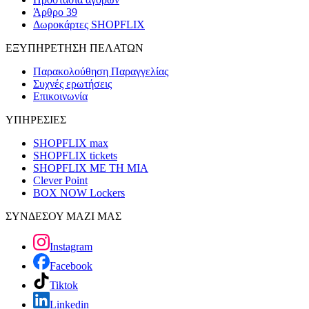
Άρθρο 39
Δωροκάρτες SHOPFLIX
ΕΞΥΠΗΡΕΤΗΣΗ ΠΕΛΑΤΩΝ
Παρακολούθηση Παραγγελίας
Συχνές ερωτήσεις
Επικοινωνία
ΥΠΗΡΕΣΙΕΣ
SHOPFLIX max
SHOPFLIX tickets
SHOPFLIX ΜΕ ΤΗ ΜΙΑ
Clever Point
BOX NOW Lockers
ΣΥΝΔΕΣΟΥ ΜΑΖΙ ΜΑΣ
Instagram
Facebook
Tiktok
Linkedin