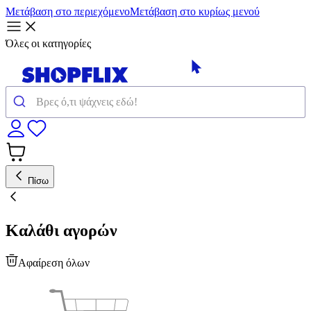
Μετάβαση στο περιεχόμενο
Μετάβαση στο κυρίως μενού
Όλες οι κατηγορίες
Πίσω
Καλάθι αγορών
Αφαίρεση όλων