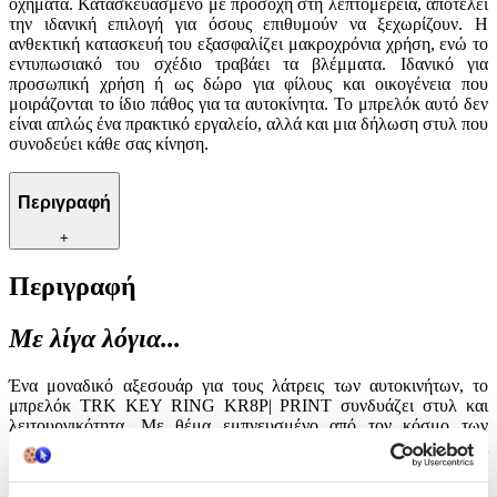
οχήματα. Κατασκευασμένο με προσοχή στη λεπτομέρεια, αποτελεί
την ιδανική επιλογή για όσους επιθυμούν να ξεχωρίζουν. Η
ανθεκτική κατασκευή του εξασφαλίζει μακροχρόνια χρήση, ενώ το
εντυπωσιακό του σχέδιο τραβάει τα βλέμματα. Ιδανικό για
προσωπική χρήση ή ως δώρο για φίλους και οικογένεια που
μοιράζονται το ίδιο πάθος για τα αυτοκίνητα. Το μπρελόκ αυτό δεν
είναι απλώς ένα πρακτικό εργαλείο, αλλά και μια δήλωση στυλ που
συνοδεύει κάθε σας κίνηση.
Περιγραφή
+
Περιγραφή
Με λίγα λόγια...
Ένα μοναδικό αξεσουάρ για τους λάτρεις των αυτοκινήτων, το
μπρελόκ TRK KEY RING KR8P| PRINT συνδυάζει στυλ και
λειτουργικότητα. Με θέμα εμπνευσμένο από τον κόσμο των
αυτοκινήτων, αυτό το μπρελόκ προσθέτει μια πινελιά κομψότητας
στα κλειδιά σας, ενώ παράλληλα εκφράζει την αγάπη σας για τα
οχήματα. Κατασκευασμένο με προσοχή στη λεπτομέρεια, αποτελεί