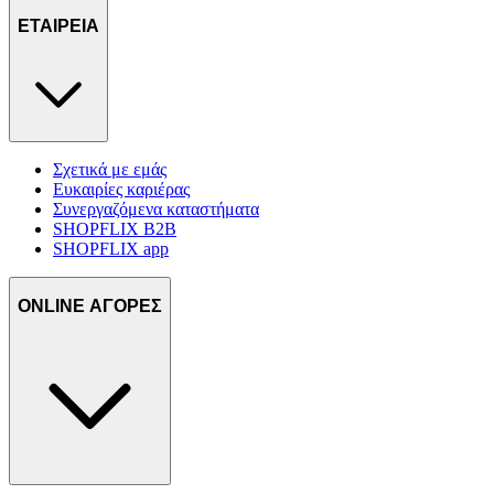
τοποθεσίας μας στους συνεργάτες μέσων κοινωνικής
ΕΤΑΙΡΕΙΑ
δικτύωσης, διαφημίσεων και ανάλυσης.
Σχετικά με εμάς
Ευκαιρίες καριέρας
Συνεργαζόμενα καταστήματα
SHOPFLIX B2B
SHOPFLIX app
ONLINE ΑΓΟΡΕΣ