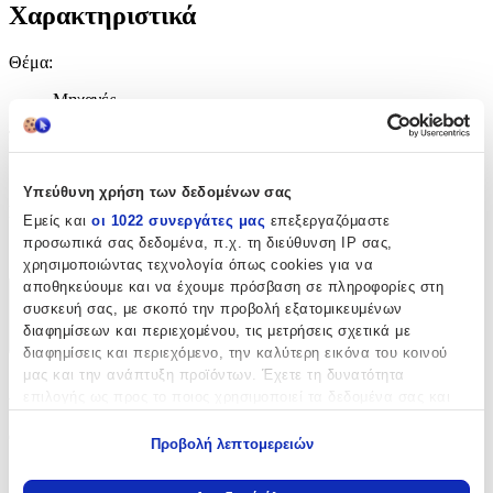
Χαρακτηριστικά
Θέμα
:
Μηχανές
Τύπος
:
Μπρελόκ
Υπεύθυνη χρήση των δεδομένων σας
Κατασκευαστής
:
Εμείς και
οι 1022 συνεργάτες μας
επεξεργαζόμαστε
προσωπικά σας δεδομένα, π.χ. τη διεύθυνση IP σας,
Print
χρησιμοποιώντας τεχνολογία όπως cookies για να
αποθηκεύουμε και να έχουμε πρόσβαση σε πληροφορίες στη
Χαρακτηριστικά
συσκευή σας, με σκοπό την προβολή εξατομικευμένων
διαφημίσεων και περιεχομένου, τις μετρήσεις σχετικά με
+
διαφημίσεις και περιεχόμενο, την καλύτερη εικόνα του κοινού
μας και την ανάπτυξη προϊόντων. Έχετε τη δυνατότητα
Χαρακτηριστικά
επιλογής ως προς το ποιος χρησιμοποιεί τα δεδομένα σας και
για ποιους σκοπούς.
Θέμα
:
Προβολή λεπτομερειών
Εάν μας επιτρέπετε, θα θέλαμε επίσης:
Μηχανές
Να συλλέξουμε πληροφορίες σχετικά με τη γεωγραφική