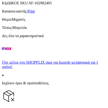
ΚΩΔΙΚΟΣ SKU
:
SF-102982405
Κατασκευαστής
:
Print
Θέμα
:
Μηχανές
Τύπος
:
Μπρελόκ
Δες όλα τα χαρακτηριστικά
Γίνε μέλος στο SHOPFLIX max για δωρεάν μεταφορικά για 1
χρόνο!
Ισχύουν όροι & προϋποθέσεις.