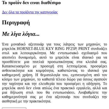
Το προϊόν δεν ειναι διαθέσιμο
Δες όλα τα προϊόντα της κατηγορίας
Περιγραφή
Με λίγα λόγια...
Ένα μοναδικό αξεσουάρ για τους λάτρεις των μηχανών, το
μπρελόκ HORNET-BLUE KEY RING PF25P| PRINT συνδυάζει
στυλ και λειτουργικότητα. Με εντυπωσιακό σχεδιασμό που
αποπνέει δυναμισμό, αυτό το μπρελόκ είναι ιδανικό για να
προσθέσετε μια πινελιά προσωπικότητας στα κλειδιά σας.
Κατασκευασμένο με προσοχή στη λεπτομέρεια, προσφέρει
ανθεκτικότητα και κομψότητα, καθιστώντας το ιδανικό για
καθημερινή χρήση. Η θεματολογία του, εμπνευσμένη από τον
κόσμο των μηχανών, το καθιστά τέλειο δώρο για όσους αγαπούν
την ταχύτητα και την ελευθερία που προσφέρει η οδήγηση. Το
μπρελόκ αυτό δεν είναι απλώς ένα πρακτικό εργαλείο, αλλά και
μια δήλωση στυλ που θα εντυπωσιάσει. Αναβαθμίστε την
καθημερινότητά σας με ένα αξεσουάρ που συνδυάζει την
αισθητική με την πρακτικότητα.