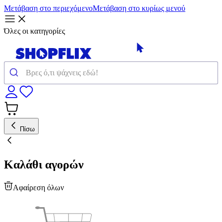
Μετάβαση στο περιεχόμενο
Μετάβαση στο κυρίως μενού
Όλες οι κατηγορίες
Πίσω
Καλάθι αγορών
Αφαίρεση όλων