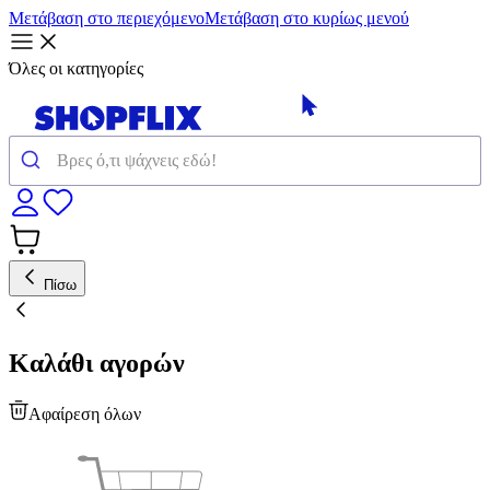
Μετάβαση στο περιεχόμενο
Μετάβαση στο κυρίως μενού
Όλες οι κατηγορίες
Πίσω
Καλάθι αγορών
Αφαίρεση όλων