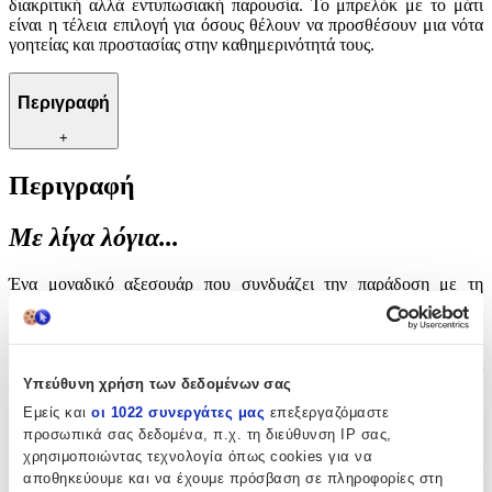
διακριτική αλλά εντυπωσιακή παρουσία. Το μπρελόκ με το μάτι
είναι η τέλεια επιλογή για όσους θέλουν να προσθέσουν μια νότα
γοητείας και προστασίας στην καθημερινότητά τους.
Περιγραφή
+
Περιγραφή
Με λίγα λόγια...
Ένα μοναδικό αξεσουάρ που συνδυάζει την παράδοση με τη
μοντέρνα αισθητική, το μπρελόκ με θέμα το μάτι προσφέρει μια
ιδιαίτερη πινελιά σε κάθε σύνολο κλειδιών. Το σχέδιο του ματιού,
γνωστό για τις προστατευτικές του ιδιότητες, προσθέτει μια
αίσθηση ασφάλειας και στυλ, καθιστώντας το ιδανικό για όσους
αναζητούν κάτι περισσότερο από ένα απλό μπρελόκ.
Υπεύθυνη χρήση των δεδομένων σας
Κατασκευασμένο με προσοχή στη λεπτομέρεια, αυτό το μπρελόκ
Εμείς και
οι 1022 συνεργάτες μας
επεξεργαζόμαστε
είναι όχι μόνο λειτουργικό αλλά και κομψό. Ιδανικό για δώρο σε
προσωπικά σας δεδομένα, π.χ. τη διεύθυνση IP σας,
αγαπημένα πρόσωπα ή για προσωπική χρήση, προσφέρει μια
χρησιμοποιώντας τεχνολογία όπως cookies για να
διακριτική αλλά εντυπωσιακή παρουσία. Το μπρελόκ με το μάτι
αποθηκεύουμε και να έχουμε πρόσβαση σε πληροφορίες στη
είναι η τέλεια επιλογή για όσους θέλουν να προσθέσουν μια νότα