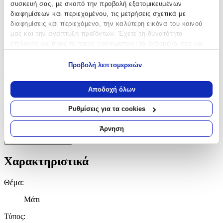
συσκευή σας, με σκοπό την προβολή εξατομικευμένων
γοητείας και προστασίας στην καθημερινότητά τους.
διαφημίσεων και περιεχομένου, τις μετρήσεις σχετικά με
Χαρακτηριστικά
διαφημίσεις και περιεχόμενο, την καλύτερη εικόνα του κοινού
μας και την ανάπτυξη προϊόντων. Έχετε τη δυνατότητα
επιλογής ως προς το ποιος χρησιμοποιεί τα δεδομένα σας και
Θέμα
:
για ποιους σκοπούς.
Μάτι
Προβολή λεπτομερειών
Εάν μας επιτρέπετε, θα θέλαμε επίσης:
Τύπος
:
Να συλλέξουμε πληροφορίες σχετικά με τη γεωγραφική
Αποδοχή όλων
σας τοποθεσία, οι οποίες μπορεί να είναι ακριβείς σε
Μπρελόκ
απόσταση μερικών μέτρων
Ρυθμίσεις για τα cookies
Να αναγνωρίσουμε τη συσκευή σας σαρώνοντας ενεργά
Χαρακτηριστικά
για συγκεκριμένα χαρακτηριστικά (δακτυλικό αποτύπωμα)
Άρνηση
Μάθετε περισσότερα σχετικά με τον τρόπο επεξεργασίας των
+
προσωπικών σας δεδομένων και καθορίστε τις προτιμήσεις σας
στην
ενότητα “Λεπτομέρειες”
. Μπορείτε να αλλάξετε ή να
Χαρακτηριστικά
ανακαλέσετε τη συγκατάθεσή σας ανά πάσα στιγμή από τη
Δήλωση Cookies.
Θέμα
:
Χρησιμοποιούμε cookies ώστε η τοποθεσία μας να λειτουργεί
Μάτι
σωστά, να εξατομικεύουμε περιεχόμενο και διαφημίσεις, να
Τύπος
:
παρέχουμε λειτουργίες μέσων κοινωνικής δικτύωσης και να