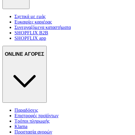
Σχετικά με εμάς
Ευκαιρίες καριέρας
Συνεργαζόμενα καταστήματα
SHOPFLIX B2B
SHOPFLIX app
ONLINE ΑΓΟΡΕΣ
Παραδόσεις
Επιστροφές προϊόντων
Τρόποι πληρωμής
Klarna
Προστασία αγορών