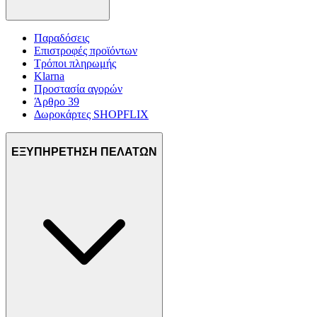
Παραδόσεις
Επιστροφές προϊόντων
Τρόποι πληρωμής
Klarna
Προστασία αγορών
Άρθρο 39
Δωροκάρτες SHOPFLIX
ΕΞΥΠΗΡΕΤΗΣΗ ΠΕΛΑΤΩΝ