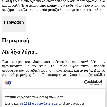
είναι η τέλεια επιλογή για να διατηρείτε τα κλειδιά σας οργανωμένα
και ασφαλή. Ένα απαραίτητο κομμάτι για κάθε λάτρη του στυλ που
αναζητά την τέλεια ισορροπία μεταξύ λειτουργικότητας και μόδας.
Περιγραφή
+
Περιγραφή
Με λίγα λόγια...
Ένα κομψό και διαχρονικό αξεσουάρ που συνδυάζει την
πρακτικότητα με το στυλ. Το μαύρο υφασμάτινο μπρελόκ
προσφέρει μια μοναδική αίσθηση πολυτέλειας και αντοχής, ιδανικό
για καθημερινή χρήση. Το υφασμάτινο υλικό του εξασφαλίζει
ελαφρότητα και ευκολία στη μεταφορά, ενώ το διακριτικό του
χρώμα το καθιστά κατάλληλο για κάθε περίσταση. Αναδείξτε την
προσωπικότητά σας με αυτό το εκλεπτυσμένο μπρελόκ που
προσθέτει μια πινελιά κομψότητας στα κλειδιά σας. Ιδανικό για
όσους εκτιμούν την ποιότητα και την αισθητική, αυτό το αξεσουάρ
Υπεύθυνη χρήση των δεδομένων σας
είναι η τέλεια επιλογή για να διατηρείτε τα κλειδιά σας οργανωμένα
Εμείς και
οι 1022 συνεργάτες μας
επεξεργαζόμαστε
και ασφαλή. Ένα απαραίτητο κομμάτι για κάθε λάτρη του στυλ που