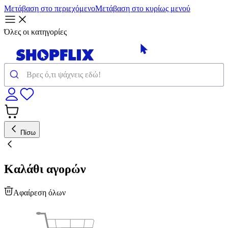
Μετάβαση στο περιεχόμενο
Μετάβαση στο κυρίως μενού
Όλες οι κατηγορίες
Πίσω
Καλάθι αγορών
Αφαίρεση όλων