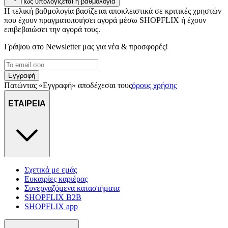
Πώς υπολογίζεται η βαθμολογία
Η τελική βαθμολογία βασίζεται αποκλειστικά σε κριτικές χρηστών
που έχουν πραγματοποιήσει αγορά μέσω SHOPFLIX ή έχουν
επιβεβαιώσει την αγορά τους.
Γράψου στο Νewsletter μας για νέα & προσφορές!
Εγγραφή
Πατώντας «Εγγραφή» αποδέχεσαι τους
όρους χρήσης
ΕΤΑΙΡΕΙΑ
Σχετικά με εμάς
Ευκαιρίες καριέρας
Συνεργαζόμενα καταστήματα
SHOPFLIX B2B
SHOPFLIX app