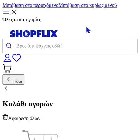
Μετάβαση στο περιεχόμενο
Μετάβαση στο κυρίως μενού
Όλες οι κατηγορίες
Πίσω
Καλάθι αγορών
Αφαίρεση όλων