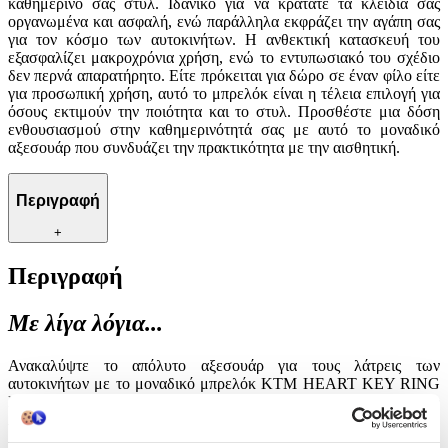
καθημερινό σας στυλ. Ιδανικό για να κρατάτε τα κλειδιά σας
οργανωμένα και ασφαλή, ενώ παράλληλα εκφράζει την αγάπη σας
για τον κόσμο των αυτοκινήτων. Η ανθεκτική κατασκευή του
εξασφαλίζει μακροχρόνια χρήση, ενώ το εντυπωσιακό του σχέδιο
δεν περνά απαρατήρητο. Είτε πρόκειται για δώρο σε έναν φίλο είτε
για προσωπική χρήση, αυτό το μπρελόκ είναι η τέλεια επιλογή για
όσους εκτιμούν την ποιότητα και το στυλ. Προσθέστε μια δόση
ενθουσιασμού στην καθημερινότητά σας με αυτό το μοναδικό
αξεσουάρ που συνδυάζει την πρακτικότητα με την αισθητική.
Περιγραφή
+
Περιγραφή
Με λίγα λόγια...
Ανακαλύψτε το απόλυτο αξεσουάρ για τους λάτρεις των
αυτοκινήτων με το μοναδικό μπρελόκ KTM HEART KEY RING
KR9P| PRINT. Σχεδιασμένο με πάθος και προσοχή στη
λεπτομέρεια, αυτό το μπρελόκ συνδυάζει την κομψότητα με τη
λειτουργικότητα, προσφέροντας μια ξεχωριστή πινελιά στο