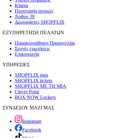
Klarna
Προστασία αγορών
Άρθρο 39
Δωροκάρτες SHOPFLIX
ΕΞΥΠΗΡΕΤΗΣΗ ΠΕΛΑΤΩΝ
Παρακολούθηση Παραγγελίας
Συχνές ερωτήσεις
Επικοινωνία
ΥΠΗΡΕΣΙΕΣ
SHOPFLIX max
SHOPFLIX tickets
SHOPFLIX ΜΕ ΤΗ ΜΙΑ
Clever Point
BOX NOW Lockers
ΣΥΝΔΕΣΟΥ ΜΑΖΙ ΜΑΣ
Instagram
Facebook