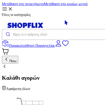
Μετάβαση στο περιεχόμενο
Μετάβαση στο κυρίως μενού
Όλες οι κατηγορίες
Παρακολούθηση Παραγγελίας
Πίσω
Καλάθι αγορών
Αφαίρεση όλων