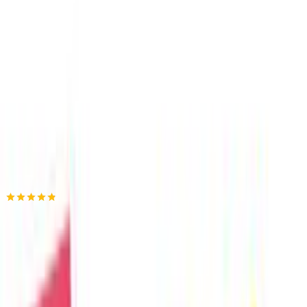
ημερομηνία παράδοσης
Πίσω
€
19
90
Προσθήκη στο καλάθι
TOYS24.GR
4.78
(
970
)
Άμεσα διαθέσιμο
Βάλε τον ΤΚ σου για να μάθεις εκτιμώμενο κόστος και
ημερομηνία παράδοσης