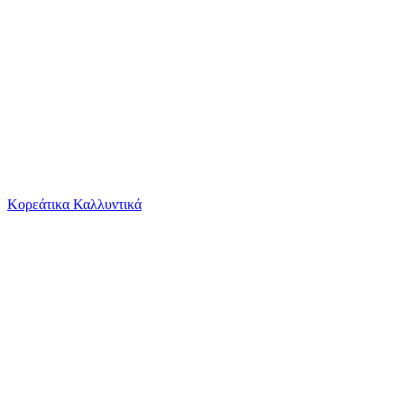
Το καλάθι είναι άδειο
Όλες οι κατηγορίες
Κορεάτικα Καλλυντικά
Ψάχνεις για δροσιά;
Περπατούρα Kikka Boo Bear με Ιμάντες Στήριξης...