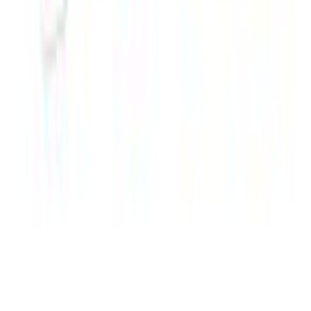
Χρώμα
:
Γκρι
Είδος
:
Ιμάντες Στήριξης
Υλικό
:
Υφασμα
με Χειρολαβή Γονέα
:
Όχι
Αξιολογήσεις
Προς το παρόν δεν υπάρχουν άλλες αξιολογήσεις. Όταν
προστεθούν, θα εμφανιστούν εδώ.
Πώς υπολογίζεται η βαθμολογία
Η τελική βαθμολογία βασίζεται αποκλειστικά σε κριτικές χρηστών
που έχουν πραγματοποιήσει αγορά μέσω SHOPFLIX ή έχουν