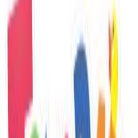
Πίσω
€
19
90
Προσθήκη στο καλάθι
Περιγραφή
Με λίγα λόγια...
Η Περπατούρα Kikka Boo Bear αποτελεί την ιδανική επιλογή για
τους μικρούς εξερευνητές που κάνουν τα πρώτα τους βήματα.
Σχεδιασμένη με ιμάντες στήριξης, προσφέρει ασφάλεια και άνεση,
επιτρέποντας στο παιδί να ανακαλύψει τον κόσμο γύρω του με
αυτοπεποίθηση. Κατάλληλη για ηλικίες 6 μηνών και άνω, αυτή η
περπατούρα είναι κατασκευασμένη από υψηλής ποιότητας ύφασμα,