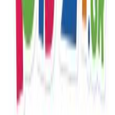
Ιμάντες Στήριξης
διαφημίσεις και περιεχόμενο, την καλύτερη εικόνα του κοινού
μας και την ανάπτυξη προϊόντων. Επίσης, κοινοποιούμε
Υλικό
:
πληροφορίες σχετικά με την από μέρους σας χρήση της
τοποθεσίας μας στους συνεργάτες μέσων κοινωνικής
Υφασμα
δικτύωσης, διαφημίσεων και ανάλυσης.
με Χειρολαβή Γονέα
:
Όχι
Χαρακτηριστικά
+
Χαρακτηριστικά
Κατασκευαστής
:
Kikka Boo
Ηλικία
:
6+ Μηνών