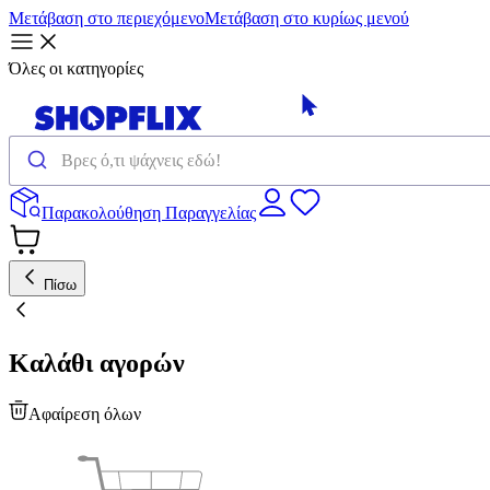
Μετάβαση στο περιεχόμενο
Μετάβαση στο κυρίως μενού
Όλες οι κατηγορίες
Παρακολούθηση Παραγγελίας
Πίσω
Καλάθι αγορών
Αφαίρεση όλων