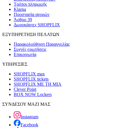
Τρόποι πληρωμής
Klarna
Προστασία αγορών
Άρθρο 39
Δωροκάρτες SHOPFLIX
ΕΞΥΠΗΡΕΤΗΣΗ ΠΕΛΑΤΩΝ
Παρακολούθηση Παραγγελίας
Συχνές ερωτήσεις
Επικοινωνία
ΥΠΗΡΕΣΙΕΣ
SHOPFLIX max
SHOPFLIX tickets
SHOPFLIX ΜΕ ΤΗ ΜΙΑ
Clever Point
BOX NOW Lockers
ΣΥΝΔΕΣΟΥ ΜΑΖΙ ΜΑΣ
Instagram
Facebook