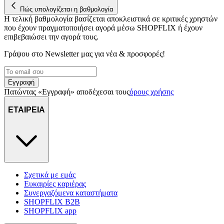
Πώς υπολογίζεται η βαθμολογία
Η τελική βαθμολογία βασίζεται αποκλειστικά σε κριτικές χρηστών
που έχουν πραγματοποιήσει αγορά μέσω SHOPFLIX ή έχουν
επιβεβαιώσει την αγορά τους.
Γράψου στο Νewsletter μας για νέα & προσφορές!
Εγγραφή
Πατώντας «Εγγραφή» αποδέχεσαι τους
όρους χρήσης
ΕΤΑΙΡΕΙΑ
Σχετικά με εμάς
Ευκαιρίες καριέρας
Συνεργαζόμενα καταστήματα
SHOPFLIX B2B
SHOPFLIX app