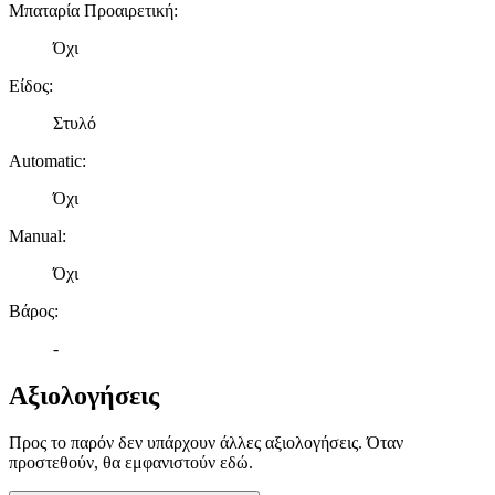
Μπαταρία Προαιρετική
:
διαφημίσεων και περιεχομένου, τις μετρήσεις σχετικά με
διαφημίσεις και περιεχόμενο, την καλύτερη εικόνα του κοινού
Όχι
μας και την ανάπτυξη προϊόντων. Επίσης, κοινοποιούμε
Είδος
:
πληροφορίες σχετικά με την από μέρους σας χρήση της
τοποθεσίας μας στους συνεργάτες μέσων κοινωνικής
Στυλό
δικτύωσης, διαφημίσεων και ανάλυσης.
Automatic
:
Όχι
Manual
:
Όχι
Βάρος
:
-
Αξιολογήσεις
Προς το παρόν δεν υπάρχουν άλλες αξιολογήσεις. Όταν
προστεθούν, θα εμφανιστούν εδώ.