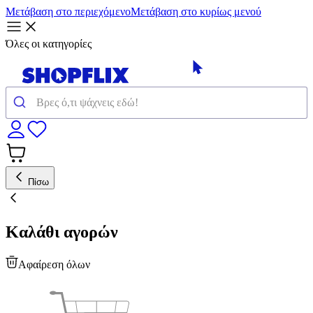
Μετάβαση στο περιεχόμενο
Μετάβαση στο κυρίως μενού
Όλες οι κατηγορίες
Πίσω
Καλάθι αγορών
Αφαίρεση όλων