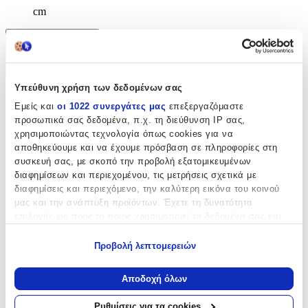
cm
Χαρακτηριστικά
+
Υπεύθυνη χρήση των δεδομένων σας
Χαρακτηριστικά
Εμείς και
οι 1022 συνεργάτες μας
επεξεργαζόμαστε
προσωπικά σας δεδομένα, π.χ. τη διεύθυνση IP σας,
Κατασκευαστής
:
χρησιμοποιώντας τεχνολογία όπως cookies για να
αποθηκεύουμε και να έχουμε πρόσβαση σε πληροφορίες στη
Must
συσκευή σας, με σκοπό την προβολή εξατομικευμένων
διαφημίσεων και περιεχομένου, τις μετρήσεις σχετικά με
Βασικά Χαρακτηριστικά
διαφημίσεις και περιεχόμενο, την καλύτερη εικόνα του κοινού
μας και την ανάπτυξη προϊόντων. Έχετε τη δυνατότητα
Χρώμα
:
επιλογής ως προς το ποιος χρησιμοποιεί τα δεδομένα σας και
Πολύχρωμο
για ποιους σκοπούς.
Προβολή λεπτομερειών
Φύλο
:
Εάν μας επιτρέπετε, θα θέλαμε επίσης:
Να συλλέξουμε πληροφορίες σχετικά με τη γεωγραφική
Αγόρι
Αποδοχή όλων
σας τοποθεσία, οι οποίες μπορεί να είναι ακριβείς σε
Τύπος
:
απόσταση μερικών μέτρων
Ρυθμίσεις για τα cookies