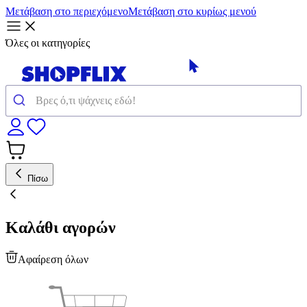
Μετάβαση στο περιεχόμενο
Μετάβαση στο κυρίως μενού
Όλες οι κατηγορίες
Πίσω
Καλάθι αγορών
Αφαίρεση όλων