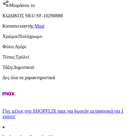
Μοιράσου το
ΚΩΔΙΚΟΣ SKU
:
SF-10290888
Κατασκευαστής
:
Must
Χρώμα
:
Πολύχρωμο
Φύλο
:
Αγόρι
Τύπος
:
Τρόλεϊ
Τάξη
:
Δημοτικού
Δες όλα τα χαρακτηριστικά
Γίνε μέλος στο SHOPFLIX max για δωρεάν μεταφορικά για 1
χρόνο!