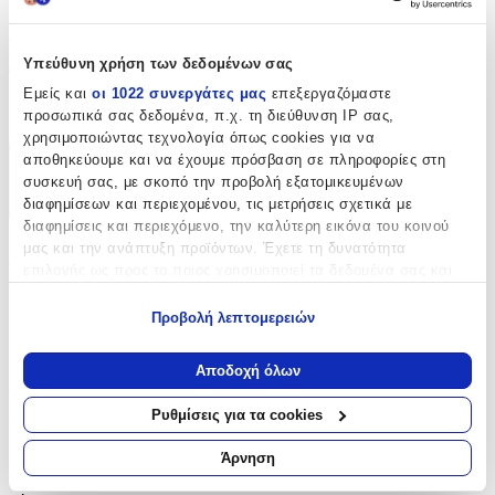
Λεπτομέρειες
Υπεύθυνη χρήση των δεδομένων σας
Τύπος
:
Εμείς και
οι 1022 συνεργάτες μας
επεξεργαζόμαστε
Λαιμού
προσωπικά σας δεδομένα, π.χ. τη διεύθυνση IP σας,
χρησιμοποιώντας τεχνολογία όπως cookies για να
αποθηκεύουμε και να έχουμε πρόσβαση σε πληροφορίες στη
Χαρακτηριστικά
συσκευή σας, με σκοπό την προβολή εξατομικευμένων
διαφημίσεων και περιεχομένου, τις μετρήσεις σχετικά με
+
διαφημίσεις και περιεχόμενο, την καλύτερη εικόνα του κοινού
μας και την ανάπτυξη προϊόντων. Έχετε τη δυνατότητα
Χαρακτηριστικά
επιλογής ως προς το ποιος χρησιμοποιεί τα δεδομένα σας και
για ποιους σκοπούς.
Κατασκευαστής
:
Προβολή λεπτομερειών
Εάν μας επιτρέπετε, θα θέλαμε επίσης:
Prince Silvero
Να συλλέξουμε πληροφορίες σχετικά με τη γεωγραφική
Αποδοχή όλων
Βασικά Χαρακτηριστικά
σας τοποθεσία, οι οποίες μπορεί να είναι ακριβείς σε
απόσταση μερικών μέτρων
Ρυθμίσεις για τα cookies
Υλικό
:
Να αναγνωρίσουμε τη συσκευή σας σαρώνοντας ενεργά
για συγκεκριμένα χαρακτηριστικά (δακτυλικό αποτύπωμα)
Άρνηση
Ασήμι
Μάθετε περισσότερα σχετικά με τον τρόπο επεξεργασίας των