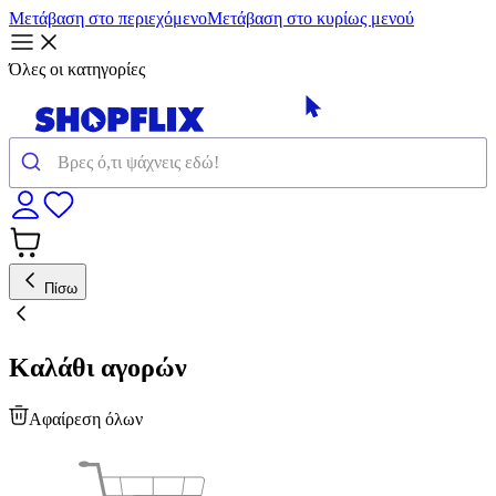
Μετάβαση στο περιεχόμενο
Μετάβαση στο κυρίως μενού
Όλες οι κατηγορίες
Πίσω
Καλάθι αγορών
Αφαίρεση όλων