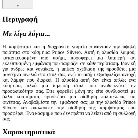
+
Περιγραφή
Με λίγα λόγια...
Η κομψότητα και η διαχρονική γοητεία συναντούν την υψηλή
ποιότητα στο κόσμημα Prince Silvero. Αυτή η αλυσίδα λαιμού,
κατασκευασμένη από ασήμι, προσφέρει μια λαμπερή και
εκλεπτυσμένη εμφάνιση που ταιριάζει σε κάθε περίσταση. Ιδανική
για άνδρες και γυναίκες, η unisex σχεδίαση της προσθέτει μια
μοντέρνα πινελιά στο στυλ σας, ενώ το ασήμι εξασφαλίζει αντοχή
και λάμψη που διαρκεί. Η αλυσίδα αυτή δεν είναι απλώς ένα
κόσμημα, αλλά μια δήλωση στυλ που αναδεικνύει την
προσωπικότητά σας. Είτε φορεθεί μόνη της είτε συνδυαστεί με
άλλα κοσμήματα, προσφέρει μια αίσθηση πολυτέλειας και
φινέτσας. Αναβαθμίστε την εμφάνισή σας με την αλυσίδα Prince
Silvero και απολαύστε την αίσθηση της κομψότητας που
προσφέρει. Ένα κόσμημα που δεν πρέπει να λείπει από τη συλλογή
σας.
Χαρακτηριστικά