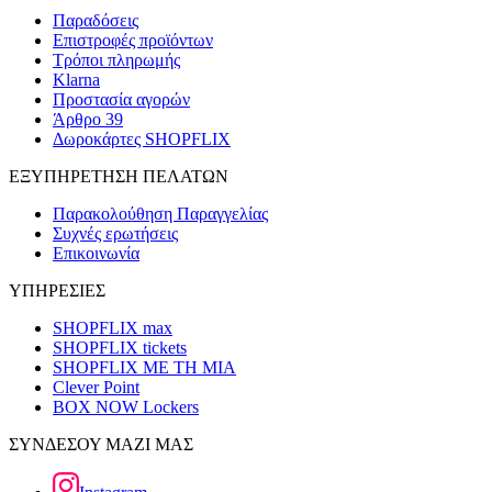
Παραδόσεις
Επιστροφές προϊόντων
Τρόποι πληρωμής
Klarna
Προστασία αγορών
Άρθρο 39
Δωροκάρτες SHOPFLIX
ΕΞΥΠΗΡΕΤΗΣΗ ΠΕΛΑΤΩΝ
Παρακολούθηση Παραγγελίας
Συχνές ερωτήσεις
Επικοινωνία
ΥΠΗΡΕΣΙΕΣ
SHOPFLIX max
SHOPFLIX tickets
SHOPFLIX ΜΕ ΤΗ ΜΙΑ
Clever Point
BOX NOW Lockers
ΣΥΝΔΕΣΟΥ ΜΑΖΙ ΜΑΣ