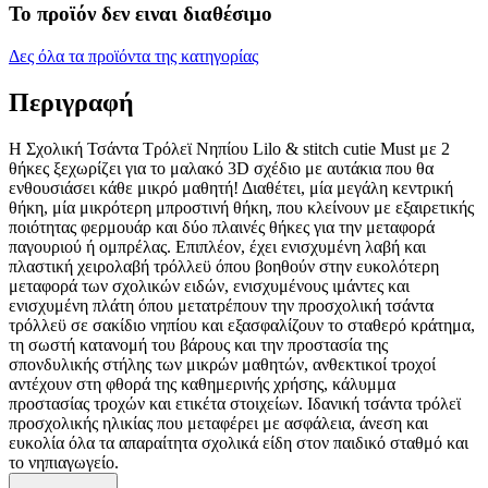
Το προϊόν δεν ειναι διαθέσιμο
Δες όλα τα προϊόντα της κατηγορίας
Περιγραφή
Η Σχολική Τσάντα Τρόλεϊ Νηπίου Lilo & stitch cutie Must με 2
θήκες ξεχωρίζει για το μαλακό 3D σχέδιο με αυτάκια που θα
ενθουσιάσει κάθε μικρό μαθητή! Διαθέτει, μία μεγάλη κεντρική
θήκη, μία μικρότερη μπροστινή θήκη, που κλείνουν με εξαιρετικής
ποιότητας φερμουάρ και δύο πλαινές θήκες για την μεταφορά
παγουριού ή ομπρέλας. Επιπλέον, έχει ενισχυμένη λαβή και
πλαστική χειρολαβή τρόλλεϋ όπου βοηθούν στην ευκολότερη
μεταφορά των σχολικών ειδών, ενισχυμένους ιμάντες και
ενισχυμένη πλάτη όπου μετατρέπουν την προσχολική τσάντα
τρόλλεϋ σε σακίδιο νηπίου και εξασφαλίζουν το σταθερό κράτημα,
τη σωστή κατανομή του βάρους και την προστασία της
σπονδυλικής στήλης των μικρών μαθητών, ανθεκτικοί τροχοί
αντέχουν στη φθορά της καθημερινής χρήσης, κάλυμμα
προστασίας τροχών και ετικέτα στοιχείων. Ιδανική τσάντα τρόλεϊ
προσχολικής ηλικίας που μεταφέρει με ασφάλεια, άνεση και
ευκολία όλα τα απαραίτητα σχολικά είδη στον παιδικό σταθμό και
το νηπιαγωγείο.