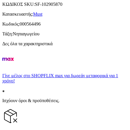
ΚΩΔΙΚΟΣ SKU
:
SF-102905870
Κατασκευαστής
:
Must
Κωδικός
:
000564496
Τάξη
:
Νηπιαγωγείου
Δες όλα τα χαρακτηριστικά
Γίνε μέλος στο SHOPFLIX max για δωρεάν μεταφορικά για 1
χρόνο!
Ισχύουν όροι & προϋποθέσεις.