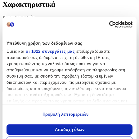
Χαρακτηριστικά
Κατασκευαστής
:
Must
Βασικά Χαρακτηριστικά
Υπεύθυνη χρήση των δεδομένων σας
Εμείς και
οι 1022 συνεργάτες μας
επεξεργαζόμαστε
Τάξη
:
προσωπικά σας δεδομένα, π.χ. τη διεύθυνση IP σας,
Νηπιαγωγείου
χρησιμοποιώντας τεχνολογία όπως cookies για να
αποθηκεύουμε και να έχουμε πρόσβαση σε πληροφορίες στη
συσκευή σας, με σκοπό την προβολή εξατομικευμένων
Χαρακτηριστικά
διαφημίσεων και περιεχομένου, τις μετρήσεις σχετικά με
διαφημίσεις και περιεχόμενο, την καλύτερη εικόνα του κοινού
+
μας και την ανάπτυξη προϊόντων. Έχετε τη δυνατότητα
Χαρακτηριστικά
επιλογής ως προς το ποιος χρησιμοποιεί τα δεδομένα σας και
για ποιους σκοπούς.
Προβολή λεπτομερειών
Κατασκευαστής
:
Εάν μας επιτρέπετε, θα θέλαμε επίσης:
Must
Να συλλέξουμε πληροφορίες σχετικά με τη γεωγραφική
Αποδοχή όλων
σας τοποθεσία, οι οποίες μπορεί να είναι ακριβείς σε
Βασικά Χαρακτηριστικά