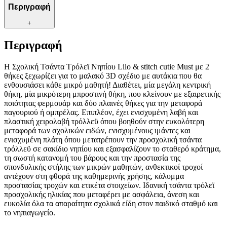
Περιγραφή
+
Περιγραφή
Η Σχολική Τσάντα Τρόλεϊ Νηπίου Lilo & stitch cutie Must με 2
θήκες ξεχωρίζει για το μαλακό 3D σχέδιο με αυτάκια που θα
ενθουσιάσει κάθε μικρό μαθητή! Διαθέτει, μία μεγάλη κεντρική
θήκη, μία μικρότερη μπροστινή θήκη, που κλείνουν με εξαιρετικής
ποιότητας φερμουάρ και δύο πλαινές θήκες για την μεταφορά
παγουριού ή ομπρέλας. Επιπλέον, έχει ενισχυμένη λαβή και
πλαστική χειρολαβή τρόλλεϋ όπου βοηθούν στην ευκολότερη
μεταφορά των σχολικών ειδών, ενισχυμένους ιμάντες και
ενισχυμένη πλάτη όπου μετατρέπουν την προσχολική τσάντα
τρόλλεϋ σε σακίδιο νηπίου και εξασφαλίζουν το σταθερό κράτημα,
τη σωστή κατανομή του βάρους και την προστασία της
σπονδυλικής στήλης των μικρών μαθητών, ανθεκτικοί τροχοί
αντέχουν στη φθορά της καθημερινής χρήσης, κάλυμμα
προστασίας τροχών και ετικέτα στοιχείων. Ιδανική τσάντα τρόλεϊ
προσχολικής ηλικίας που μεταφέρει με ασφάλεια, άνεση και
ευκολία όλα τα απαραίτητα σχολικά είδη στον παιδικό σταθμό και
το νηπιαγωγείο.