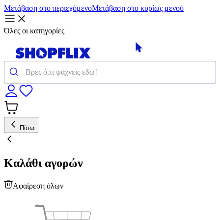
Μετάβαση στο περιεχόμενο
Μετάβαση στο κυρίως μενού
Όλες οι κατηγορίες
Πίσω
Καλάθι αγορών
Αφαίρεση όλων